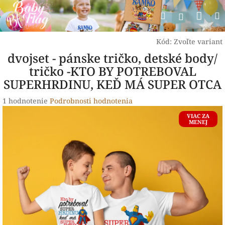
Prejsť
Nák
Hľadať
na
Prihlásen
obsah
koší
Kód:
Zvoľte variant
dvojset - pánske tričko, detské body/
tričko -KTO BY POTREBOVAL
SUPERHRDINU, KEĎ MÁ SUPER OTCA
Priemerné
1 hodnotenie
Podrobnosti hodnotenia
hodnotenie
VIAC ZA
produktu
MENEJ
je
5,0
z
5
hviezdičiek.