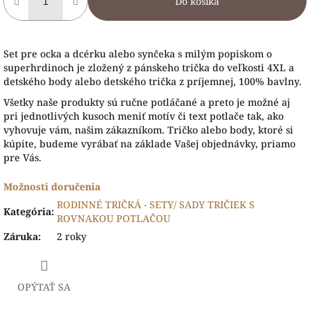
Do košíka
Set pre ocka a dcérku alebo synčeka s milým popiskom o
superhrdinoch je zložený z pánskeho trička do veľkosti 4XL a
detského body alebo detského trička z príjemnej, 100% bavlny.
Všetky naše produk
ty sú ručne potláčané a preto je možné aj
pri jednotlivých kusoch meniť motív či text potlače tak, ako
vyhovuje vám, našim zákazníkom. Tričko alebo body, ktoré si
kúpite, budeme vyrábať na základe Vašej objednávky, priamo
pre Vás.
Možnosti doručenia
RODINNÉ TRIČKÁ - SETY/ SADY TRIČIEK S
Kategória
:
ROVNAKOU POTLAČOU
Záruka
:
2 roky
OPÝTAŤ SA