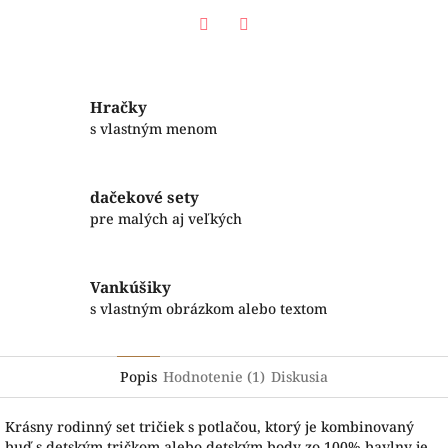
Facebook
Twitter
Hračky
s vlastným menom
dačekové sety
pre malých aj veľkých
Vankúšiky
s vlastným obrázkom alebo textom
Popis
Hodnotenie (1)
Diskusia
Krásny rodinný set tričiek s potlačou, ktorý je kombinovaný
buď s detským tričkom alebo detským body zo 100% bavlny je