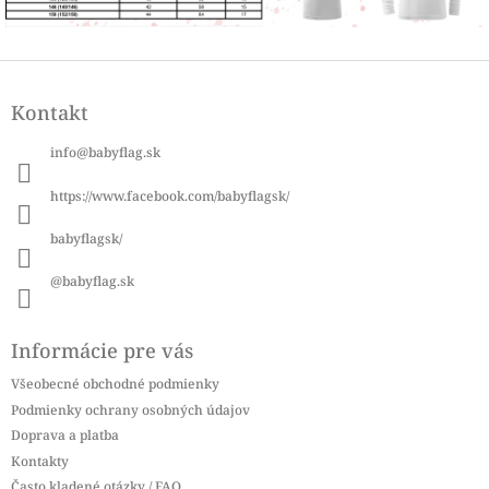
Z
á
Kontakt
p
ä
info
@
babyflag.sk
t
i
https://www.facebook.com/babyflagsk/
e
babyflagsk/
@babyflag.sk
Informácie pre vás
Všeobecné obchodné podmienky
Podmienky ochrany osobných údajov
Doprava a platba
Kontakty
Často kladené otázky / FAQ