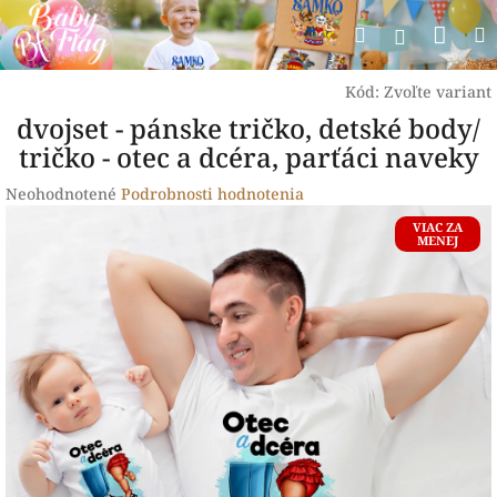
Prejsť
Nák
Hľadať
na
Prihlásen
obsah
koší
Kód:
Zvoľte variant
dvojset - pánske tričko, detské body/
tričko - otec a dcéra, parťáci naveky
Priemerné
Neohodnotené
Podrobnosti hodnotenia
hodnotenie
VIAC ZA
produktu
MENEJ
je
0,0
z
5
hviezdičiek.