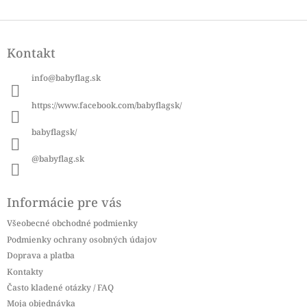
Z
á
Kontakt
p
ä
info
@
babyflag.sk
t
i
https://www.facebook.com/babyflagsk/
e
babyflagsk/
@babyflag.sk
Informácie pre vás
Všeobecné obchodné podmienky
Podmienky ochrany osobných údajov
Doprava a platba
Kontakty
Často kladené otázky / FAQ
Moja objednávka