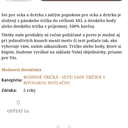
Set pre ocka a dcérku s milým popiskom pre ocka a dcérku je
zložený z pánskeho trička do veľkosti 4XL a detského body
alebo detského trička z príjemnej, 100% bavlny.
Všetky naše produk
ty sú ručne potláčané a preto je možné aj
pri jednotlivých kusoch meniť motív či text potlače tak, ako
vyhovuje vám, našim zákazníkom. Tričko alebo body, ktoré si
kúpite, budeme vyrábať na základe Vašej objednávky, priamo
pre Vás.
Možnosti doručenia
RODINNÉ TRIČKÁ - SETY/ SADY TRIČIEK S
Kategória
:
ROVNAKOU POTLAČOU
Záruka
:
2 roky
OPÝTAŤ SA