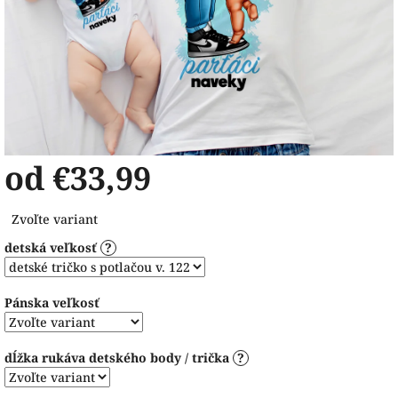
od
€33,99
Jednotková
Zvoľte variant
cena:
detská veľkosť
?
Pánska veľkosť
dĺžka rukáva detského body / trička
?