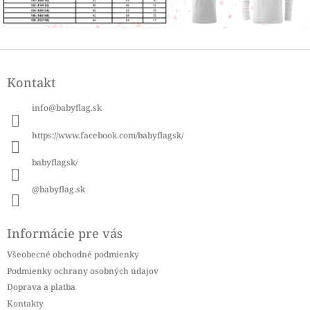
Z
á
Kontakt
p
ä
info
@
babyflag.sk
t
i
https://www.facebook.com/babyflagsk/
e
babyflagsk/
@babyflag.sk
Informácie pre vás
Všeobecné obchodné podmienky
Podmienky ochrany osobných údajov
Doprava a platba
Kontakty