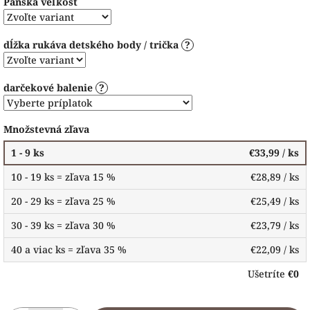
Pánska veľkosť
dĺžka rukáva detského body / trička
?
darčekové balenie
?
Množstevná zľava
1 - 9 ks
€33,99
/ ks
10 - 19 ks = zľava 15 %
€28,89
/ ks
20 - 29 ks = zľava 25 %
€25,49
/ ks
30 - 39 ks = zľava 30 %
€23,79
/ ks
40 a viac ks = zľava 35 %
€22,09
/ ks
Ušetríte
€0