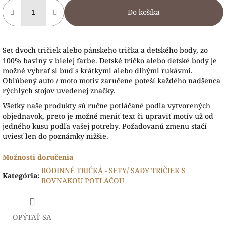
Do košíka
Set dvoch tričiek alebo pánskeho trička a detského body, zo
100% bavlny v bielej farbe. Detské tričko alebo detské body je
možné vybrať si buď s krátkymi alebo dlhými rukávmi.
Obľúbený auto / moto motív zaručene poteší každého nadšenca
rýchlych stojov uvedenej značky.
Všetky naše produkty sú ručne potláčané podľa vytvorených
objednavok, preto je možné meniť text či upraviť motív už od
jedného kusu podľa vašej potreby. Požadovanú zmenu stačí
uviesť len do poznámky nižšie.
Možnosti doručenia
RODINNÉ TRIČKÁ - SETY/ SADY TRIČIEK S
Kategória
:
ROVNAKOU POTLAČOU
OPÝTAŤ SA