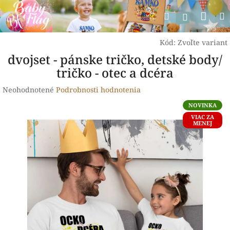
Prejsť
Nák
Hľadať
na
Prihlásen
obsah
koší
Kód:
Zvoľte variant
dvojset - pánske tričko, detské body/
tričko - otec a dcéra
Priemerné
Neohodnotené
Podrobnosti hodnotenia
hodnotenie
NOVINKA
produktu
VIAC ZA
je
MENEJ
0,0
z
5
hviezdičiek.