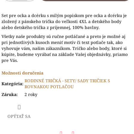
Set pre ocka a dcérku s milým popiskom pre ocka a dcérku je
zložený z pánskeho trička do veľkosti 4XL a detského body
alebo detského trička z príjemnej, 100% bavlny.
Všetky naše produk
ty sú ručne potláčané a preto je možné aj
pri jednotlivých kusoch meniť motív či text potlače tak, ako
vyhovuje vám, našim zákazníkom. Tričko alebo body, ktoré si
kúpite, budeme vyrábať na základe Vašej objednávky, priamo
pre Vás.
Možnosti doručenia
RODINNÉ TRIČKÁ - SETY/ SADY TRIČIEK S
Kategória
:
ROVNAKOU POTLAČOU
Záruka
:
2 roky
OPÝTAŤ SA