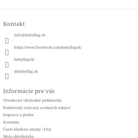
Z
á
Kontakt
p
ä
info
@
babyflag.sk
t
i
https://www.facebook.com/babyflagsk/
e
babyflagsk/
@babyflag.sk
Informácie pre vás
Všeobecné obchodné podmienky
Podmienky ochrany osobných údajov
Doprava a platba
Kontakty
Často kladené otázky / FAQ
Moja objednávka