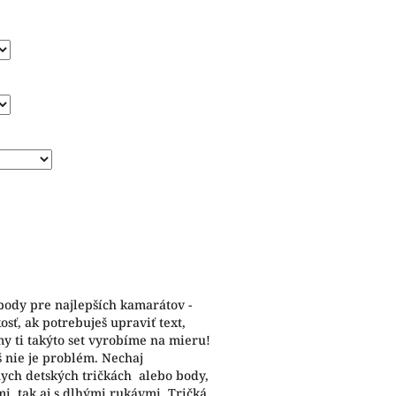
 body pre najlepších kamarátov -
sť, ak potrebuješ upraviť text,
y ti takýto set vyrobíme na mieru!
š nie je problém. Nechaj
nych detských tričkách alebo body,
i, tak aj s dlhými rukávmi. Tričká