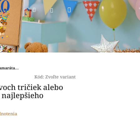
Nákupný
Hľadať
Prihlásenie
košík
amaráta...
Kód:
Zvoľte variant
och tričiek alebo
i najlepšieho
dnotenia