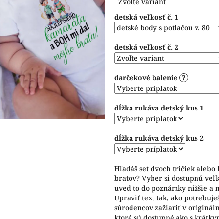
Zvoľte variant
cena:
z
detská veľkosť č. 1
5
hviezdičiek.
detská veľkosť č. 2
darčekové balenie
?
dĺžka rukáva detský kus 1
dĺžka rukáva detský kus 2
Hľadáš set dvoch tričiek alebo
bratov? Vyber si dostupnú veľko
uveď to do poznámky nižšie a m
Upraviť text tak, ako potrebuje
súrodencov zažiariť v originál
ktoré sú dostupné ako s krátkym