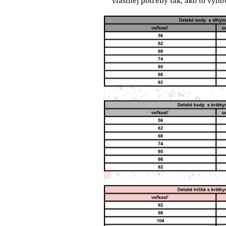
vlastnej potreby tak, ako to vy