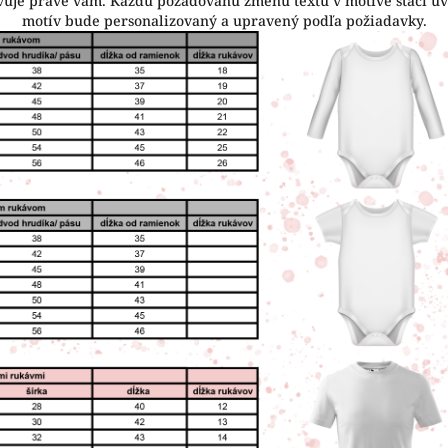
hovuje práve vám. Každú požadovanú zmenu textu v motíve stačí u
motív bude personalizovaný a upravený podľa požiadavky.