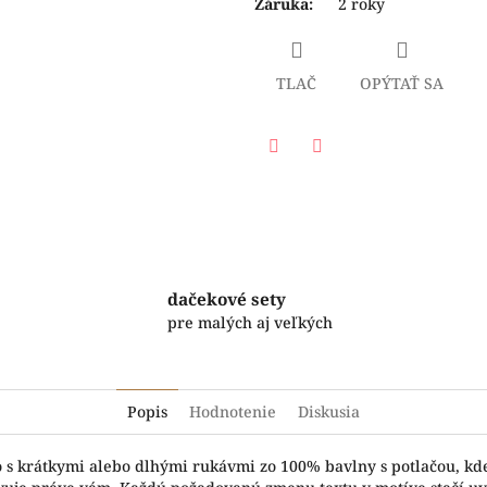
Záruka
:
2 roky
TLAČ
OPÝTAŤ SA
Facebook
Twitter
dačekové sety
pre malých aj veľkých
Popis
Hodnotenie
Diskusia
o s krátkymi alebo dlhými rukávmi zo 100% bavlny s potlačou, kd