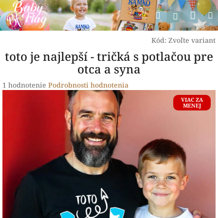
Prejsť
Nák
Hľadať
na
Prihlásen
obsah
koší
Kód:
Zvoľte variant
toto je najlepší - tričká s potlačou pre
otca a syna
Priemerné
1 hodnotenie
Podrobnosti hodnotenia
hodnotenie
VIAC ZA
produktu
MENEJ
je
5,0
z
5
hviezdičiek.