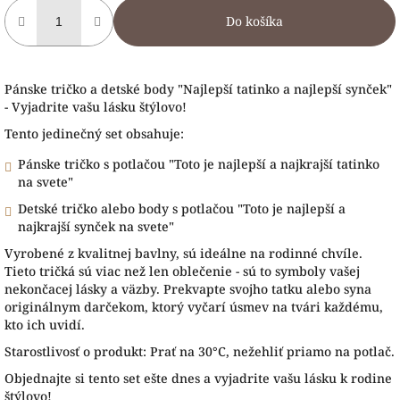
Do košíka
Pánske tričko a detské body "Najlepší tatinko a najlepší synček"
- Vyjadrite vašu lásku štýlovo!
Tento jedinečný set obsahuje:
Pánske tričko s potlačou "Toto je najlepší a najkrajší tatinko
na svete"
Detské tričko alebo body s potlačou "Toto je najlepší a
najkrajší synček na svete"
Vyrobené z kvalitnej bavlny, sú ideálne na rodinné chvíle.
Tieto tričká sú viac než len oblečenie - sú to symboly vašej
nekončacej lásky a väzby. Prekvapte svojho tatku alebo syna
originálnym darčekom, ktorý vyčarí úsmev na tvári každému,
kto ich uvidí.
Starostlivosť o produkt: Prať na 30°C, nežehliť priamo na potlač.
Objednajte si tento set ešte dnes a vyjadrite vašu lásku k rodine
štýlovo!