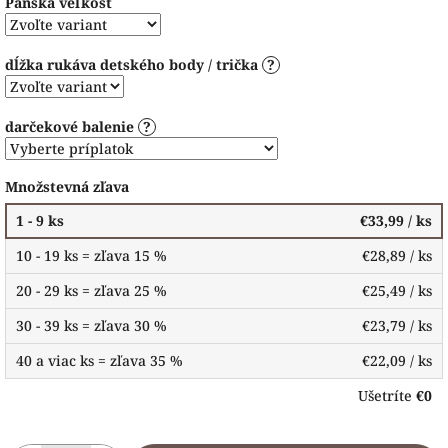
Pánska veľkosť
dĺžka rukáva detského body / trička
?
darčekové balenie
?
Množstevná zľava
1 - 9 ks
€33,99
/ ks
10 - 19 ks = zľava 15 %
€28,89
/ ks
20 - 29 ks = zľava 25 %
€25,49
/ ks
30 - 39 ks = zľava 30 %
€23,79
/ ks
40 a viac ks = zľava 35 %
€22,09
/ ks
Ušetríte
€0