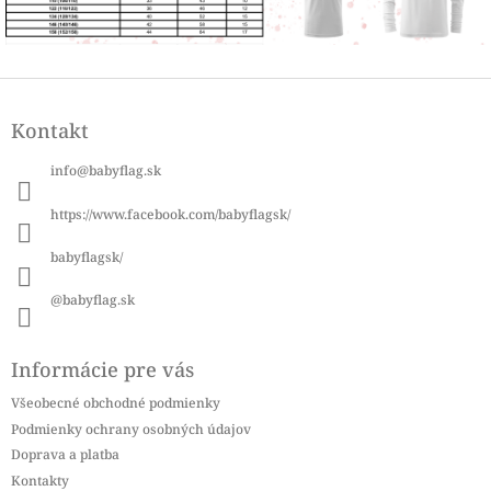
Z
á
Kontakt
p
ä
info
@
babyflag.sk
t
i
https://www.facebook.com/babyflagsk/
e
babyflagsk/
@babyflag.sk
Informácie pre vás
Všeobecné obchodné podmienky
Podmienky ochrany osobných údajov
Doprava a platba
Kontakty