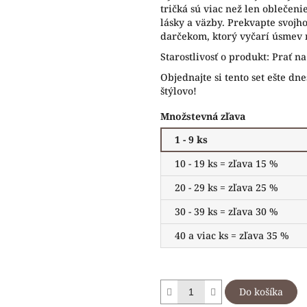
tričká sú viac než len oblečeni
lásky a väzby. Prekvapte svojh
darčekom, ktorý vyčarí úsmev n
Starostlivosť o produkt: Prať n
Objednajte si tento set ešte dne
štýlovo!
Množstevná zľava
1 - 9 ks
10 - 19 ks = zľava 15 %
20 - 29 ks = zľava 25 %
30 - 39 ks = zľava 30 %
40 a viac ks = zľava 35 %
Do košíka