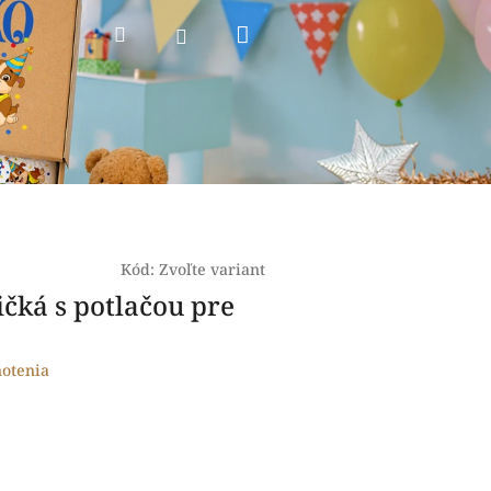
Nákupný
Hľadať
Prihlásenie
košík
Kód:
Zvoľte variant
ričká s potlačou pre
otenia