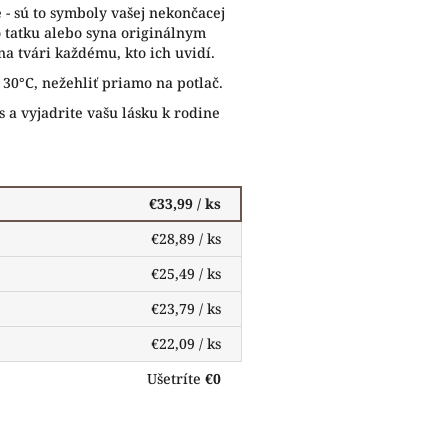
e - sú to symboly vašej nekončacej
o tatku alebo syna originálnym
a tvári každému, kto ich uvidí.
a 30°C, nežehliť priamo na potlač.
s a vyjadrite vašu lásku k rodine
€33,99
/ ks
€28,89
/ ks
€25,49
/ ks
€23,79
/ ks
€22,09
/ ks
Ušetríte
€0