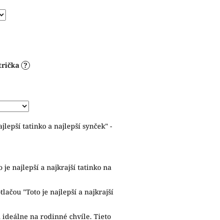
trička
?
jlepší tatinko a najlepší synček" -
 je najlepší a najkrajší tatinko na
lačou "Toto je najlepší a najkrajší
 ideálne na rodinné chvíle. Tieto