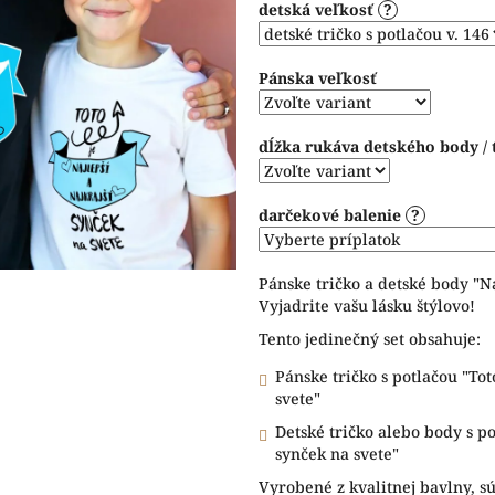
detská veľkosť
?
5
hviezdičiek.
Pánska veľkosť
dĺžka rukáva detského body / 
darčekové balenie
?
Pánske tričko a detské body "Na
Vyjadrite vašu lásku štýlovo!
Tento jedinečný set obsahuje:
Pánske tričko s potlačou "Toto
svete"
Detské tričko alebo body s pot
synček na svete"
Vyrobené z kvalitnej bavlny, sú