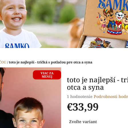
ČOU
/
toto je najlepší - tričká s potlačou pre otca a syna
VIAC ZA
MENEJ
toto je najlepší - t
otca a syna
Priemerné
1 hodnotenie
Podrobnosti hodn
hodnotenie
€33,99
produktu
je
Jednotková
5,0
Zvoľte variant
cena:
z