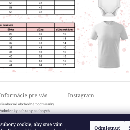
Informácie pre vás
Instagram
Všeobecné obchodné podmienky
Podmienky ochrany osobných
údajov
Doprava a platba
súbory cookie, aby sme vám
Odmietnuť
Kontakty
Sledovať na Instagrame