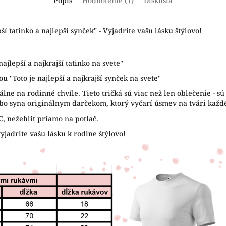
Popis
Hodnotenie (1)
Diskusia
í tatinko a najlepší synček" - Vyjadrite vašu lásku štýlovo!
najlepší a najkrajší tatinko na svete"
u "Toto je najlepší a najkrajší synček na svete"
álne na rodinné chvíle. Tieto tričká sú viac než len oblečenie - s
ebo syna originálnym darčekom, ktorý vyčarí úsmev na tvári každé
°C, nežehliť priamo na potlač.
vyjadrite vašu lásku k rodine štýlovo!