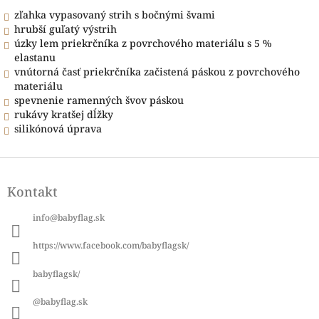
zľahka vypasovaný strih s bočnými švami
hrubší guľatý výstrih
úzky lem priekrčníka z povrchového materiálu s 5 %
elastanu
vnútorná časť priekrčníka začistená páskou z povrchového
materiálu
spevnenie ramenných švov páskou
rukávy kratšej dĺžky
silikónová úprava
Z
á
Kontakt
p
ä
info
@
babyflag.sk
t
i
https://www.facebook.com/babyflagsk/
e
babyflagsk/
@babyflag.sk