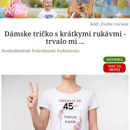
Prejsť
Nák
Hľadať
na
Prihlásen
obsah
koší
Kód:
Zvoľte variant
Dámske tričko s krátkymi rukávmi -
trvalo mi ...
Priemerné
Neohodnotené
Podrobnosti hodnotenia
hodnotenie
NOVINKA
produktu
VIAC ZA
je
MENEJ
0,0
z
5
hviezdičiek.