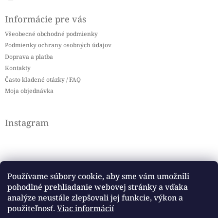
Informácie pre vás
Všeobecné obchodné podmienky
Podmienky ochrany osobných údajov
Doprava a platba
Kontakty
Často kladené otázky / FAQ
Moja objednávka
Instagram
Používame súbory cookie, aby sme vám umožnili
pohodlné prehliadanie webovej stránky a vďaka
Sledovať na Instagrame
analýze neustále zlepšovali jej funkcie, výkon a
použiteľnosť.
Viac informácií