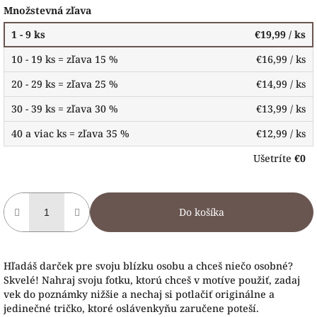
Množstevná zľava
1 - 9 ks
€19,99
/ ks
10 - 19 ks = zľava 15 %
€16,99
/ ks
20 - 29 ks = zľava 25 %
€14,99
/ ks
30 - 39 ks = zľava 30 %
€13,99
/ ks
40 a viac ks = zľava 35 %
€12,99
/ ks
Ušetríte
€0
Do košíka
Hľadáš darček pre svoju blízku osobu a chceš niečo osobné?
Skvelé! Nahraj svoju fotku, ktorú chceš v motíve použiť, zadaj
vek do poznámky nižšie a nechaj si potlačiť originálne a
jedinečné tričko, ktoré oslávenkyňu zaručene poteší.