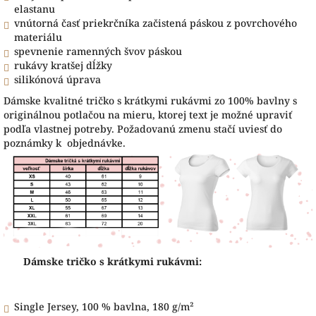
elastanu
vnútorná časť priekrčníka začistená páskou z povrchového
materiálu
spevnenie ramenných švov páskou
rukávy kratšej dĺžky
silikónová úprava
Dámske kvalitné tričko s krátkymi rukávmi zo 100% bavlny s
originálnou potlačou na mieru, ktorej text je možné upraviť
podľa vlastnej potreby. Požadovanú zmenu stačí uviesť do
poznámky k objednávke.
Dámske tričko s krátkymi rukávmi:
Single Jersey, 100 % bavlna, 180 g/m²