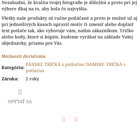
Nezabudni, že kvalita tvojej fotografie je dôležitá a preto pri jej
výbere dbaj na to, aby bola čo najvyššia.
Všetky naše produk
ty sú ručne potláčané a preto je možné už aj
pri jednotlivých kusoch upraviť motív či zmeniť alebo doplniť
text potlače tak, ako vyhovuje vám, našim zákazníkom. Tričko
alebo body, ktoré si kúpite, budeme vyrábať na základe Vašej
objednávky, priamo pre Vás.
Možnosti doručenia
PÁNSKE TRIČKÁ s potlačou/ DÁMSKE TRIČKÁ s
Kategória
:
potlačou
Záruka
:
2 roky
OPÝTAŤ SA
Facebook
Twitter