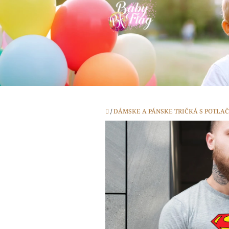
Prejsť
na
obsah
Domov
/
DÁMSKE A PÁNSKE TRIČKÁ S POTLA