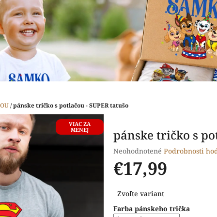
ČOU
/
pánske tričko s potlačou - SUPER tatušo
VIAC ZA
MENEJ
pánske tričko s po
Priemerné
Neohodnotené
Podrobnosti ho
hodnotenie
€17,99
produktu
je
Jednotková
0,0
Zvoľte variant
cena:
z
Farba pánskeho trička
5