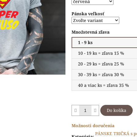
hviezdičiek.
Pánska veľkosť
Množstevná zľava
1 - 9 ks
10 - 19 ks = zľava 15 %
20 - 29 ks = zľava 25 %
30 - 39 ks = zľava 30 %
40 a viac ks = zľava 35 %
Do košíka
Možnosti doručenia
PÁNSKE TRIČKÁ s p
Kategória
: