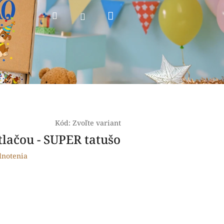
Nákupný
Hľadať
Prihlásenie
košík
Kód:
Zvoľte variant
tlačou - SUPER tatušo
dnotenia