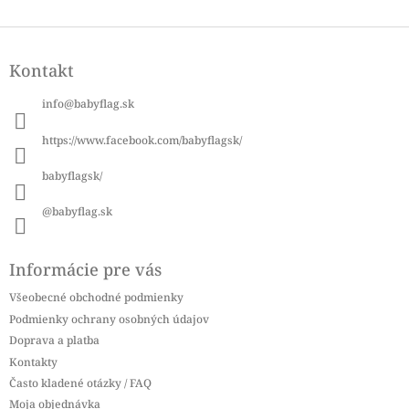
Z
á
Kontakt
p
ä
info
@
babyflag.sk
t
i
https://www.facebook.com/babyflagsk/
e
babyflagsk/
@babyflag.sk
Informácie pre vás
Všeobecné obchodné podmienky
Podmienky ochrany osobných údajov
Doprava a platba
Kontakty
Často kladené otázky / FAQ
Moja objednávka