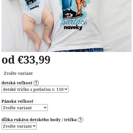
od
€33,99
Jednotková
Zvoľte variant
cena:
detská veľkosť
?
Pánska veľkosť
dĺžka rukáva detského body / trička
?