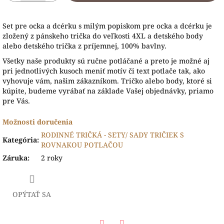
Set pre ocka a dcérku s milým popiskom pre ocka a dcérku je
zložený z pánskeho trička do veľkosti 4XL a detského body
alebo detského trička z príjemnej, 100% bavlny.
Všetky naše produk
ty sú ručne potláčané a preto je možné aj
pri jednotlivých kusoch meniť motív či text potlače tak, ako
vyhovuje vám, našim zákazníkom. Tričko alebo body, ktoré si
kúpite, budeme vyrábať na základe Vašej objednávky, priamo
pre Vás.
Možnosti doručenia
RODINNÉ TRIČKÁ - SETY/ SADY TRIČIEK S
Kategória
:
ROVNAKOU POTLAČOU
Záruka
:
2 roky
OPÝTAŤ SA