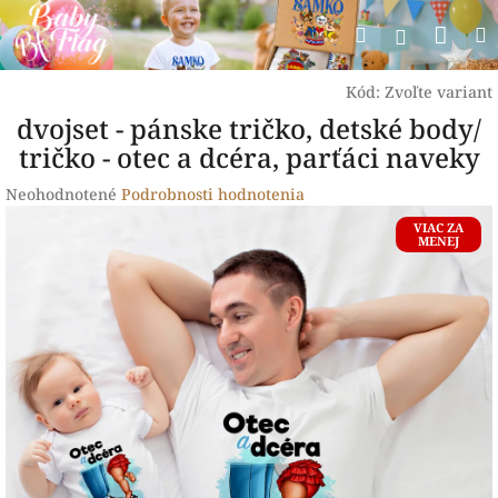
Prejsť
Nák
Hľadať
na
Prihlásen
obsah
koší
Kód:
Zvoľte variant
dvojset - pánske tričko, detské body/
tričko - otec a dcéra, parťáci naveky
Priemerné
Neohodnotené
Podrobnosti hodnotenia
hodnotenie
VIAC ZA
produktu
MENEJ
je
0,0
z
5
hviezdičiek.