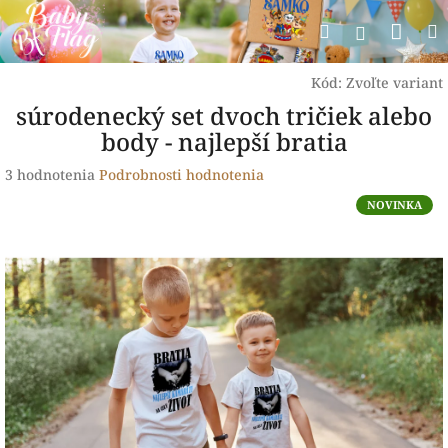
Prejsť
Nák
Hľadať
na
Prihlásen
obsah
koší
Kód:
Zvoľte variant
súrodenecký set dvoch tričiek alebo
body - najlepší bratia
Priemerné
3 hodnotenia
Podrobnosti hodnotenia
hodnotenie
NOVINKA
produktu
je
5,0
z
5
hviezdičiek.