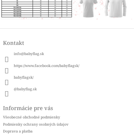
Z
á
Kontakt
p
ä
info
@
babyflag.sk
t
i
https://www.facebook.com/babyflagsk/
e
babyflagsk/
@babyflag.sk
Informácie pre vás
Všeobecné obchodné podmienky
Podmienky ochrany osobných údajov
Doprava a platba