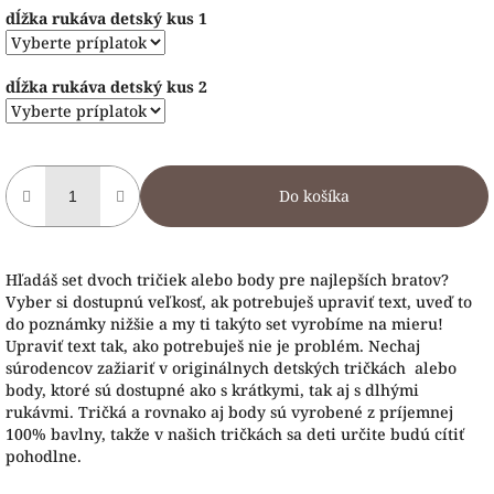
dĺžka rukáva detský kus 1
dĺžka rukáva detský kus 2
Do košíka
Hľadáš set dvoch tričiek alebo body pre najlepších bratov?
Vyber si dostupnú veľkosť, ak potrebuješ upraviť text, uveď to
do poznámky nižšie a my ti takýto set vyrobíme na mieru!
Upraviť text tak, ako potrebuješ nie je problém. Nechaj
súrodencov zažiariť v originálnych detských tričkách alebo
body, ktoré sú dostupné ako s krátkymi, tak aj s dlhými
rukávmi. Tričká a rovnako aj body sú vyrobené z príjemnej
100% bavlny, takže v našich tričkách sa deti určite budú cítiť
pohodlne.