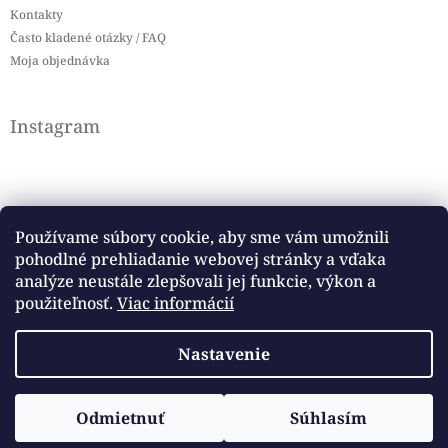
Kontakty
Často kladené otázky / FAQ
Moja objednávka
Instagram
Používame súbory cookie, aby sme vám umožnili
pohodlné prehliadanie webovej stránky a vďaka
Sledovať na Instagrame
analýze neustále zlepšovali jej funkcie, výkon a
použiteľnosť.
Viac informácií
Facebook
Nastavenie
Copyright 2026
Baby flag
. Všetky práva vyhradené.
Vytvoril Shoptet
Odmietnuť
Súhlasím
Upraviť nastavenie cookies