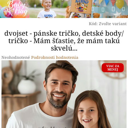
Prejsť
Nák
Hľadať
na
Prihlásen
obsah
koší
Kód:
Zvoľte variant
dvojset - pánske tričko, detské body/
tričko - Mám šťastie, že mám takú
skvelú...
Priemerné
Neohodnotené
Podrobnosti hodnotenia
hodnotenie
VIAC ZA
produktu
MENEJ
je
0,0
z
5
hviezdičiek.