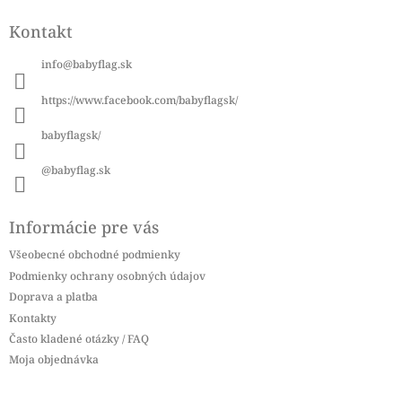
á
Kontakt
p
ä
info
@
babyflag.sk
t
i
https://www.facebook.com/babyflagsk/
e
babyflagsk/
@babyflag.sk
Informácie pre vás
Všeobecné obchodné podmienky
Podmienky ochrany osobných údajov
Doprava a platba
Kontakty
Často kladené otázky / FAQ
Moja objednávka