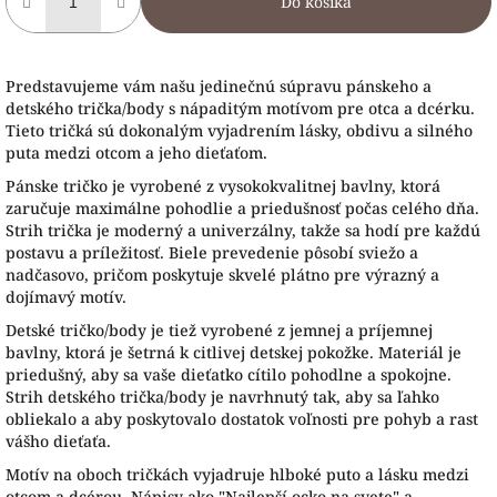
Do košíka
Predstavujeme vám našu jedinečnú súpravu pánskeho a
detského trička/body s nápaditým motívom pre otca a dcérku.
Tieto tričká sú dokonalým vyjadrením lásky, obdivu a silného
puta medzi otcom a jeho dieťaťom.
Pánske tričko je vyrobené z vysokokvalitnej bavlny, ktorá
zaručuje maximálne pohodlie a priedušnosť počas celého dňa.
Strih trička je moderný a univerzálny, takže sa hodí pre každú
postavu a príležitosť. Biele prevedenie pôsobí sviežo a
nadčasovo, pričom poskytuje skvelé plátno pre výrazný a
dojímavý motív.
Detské tričko/body je tiež vyrobené z jemnej a príjemnej
bavlny, ktorá je šetrná k citlivej detskej pokožke. Materiál je
priedušný, aby sa vaše dieťatko cítilo pohodlne a spokojne.
Strih detského trička/body je navrhnutý tak, aby sa ľahko
obliekalo a aby poskytovalo dostatok voľnosti pre pohyb a rast
vášho dieťaťa.
Motív na oboch tričkách vyjadruje hlboké puto a lásku medzi
otcom a dcérou. Nápisy ako "Najlepší ocko na svete" a