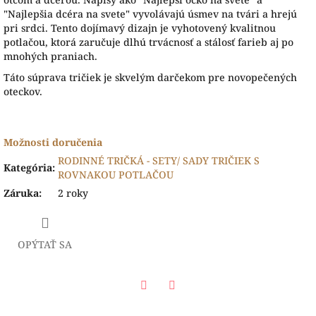
"Najlepšia dcéra na svete" vyvolávajú úsmev na tvári a hrejú
pri srdci. Tento dojímavý dizajn je vyhotovený kvalitnou
potlačou, ktorá zaručuje dlhú trvácnosť a stálosť farieb aj po
mnohých praniach.
Táto súprava tričiek je skvelým darčekom pre novopečených
oteckov.
Možnosti doručenia
RODINNÉ TRIČKÁ - SETY/ SADY TRIČIEK S
Kategória
:
ROVNAKOU POTLAČOU
Záruka
:
2 roky
OPÝTAŤ SA
Facebook
Twitter