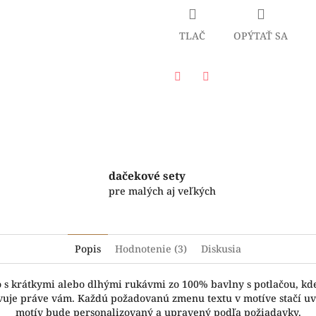
TLAČ
OPÝTAŤ SA
Facebook
Twitter
dačekové sety
pre malých aj veľkých
Popis
Hodnotenie (3)
Diskusia
o s krátkymi alebo dlhými rukávmi zo 100% bavlny s potlačou, kd
hovuje práve vám. Každú požadovanú zmenu textu v motíve stačí u
motív bude personalizovaný a upravený podľa požiadavky.