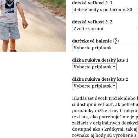
detská veľkosť č. 1
5
hviezdičiek.
detská veľkosť č. 2
darčekové balenie
?
dĺžka rukáva detský kus 1
dĺžka rukáva detský kus 2
Hľadáš set dvoch tričiek alebo
si dostupnú veľkosť, ak potrebu
poznámky nižšie a my ti takýto
text tak, ako potrebuješ nie j
zažiariť v originálnych detskýc
dostupné ako s krátkymi, tak a
rovnako aj body sú vyrobené z 