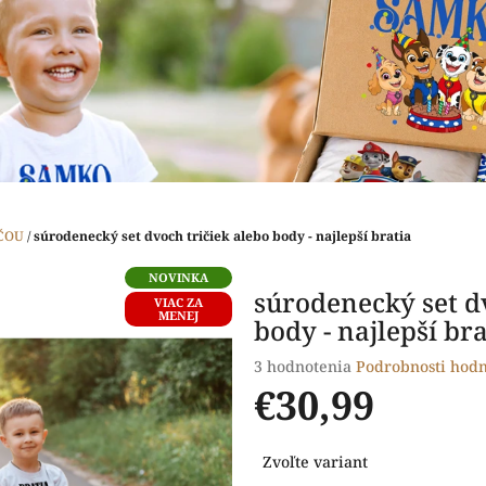
ČOU
/
súrodenecký set dvoch tričiek alebo body - najlepší bratia
NOVINKA
súrodenecký set dv
VIAC ZA
MENEJ
body - najlepší bra
Priemerné
3 hodnotenia
Podrobnosti hodn
hodnotenie
€30,99
produktu
je
Jednotková
5,0
Zvoľte variant
cena:
z