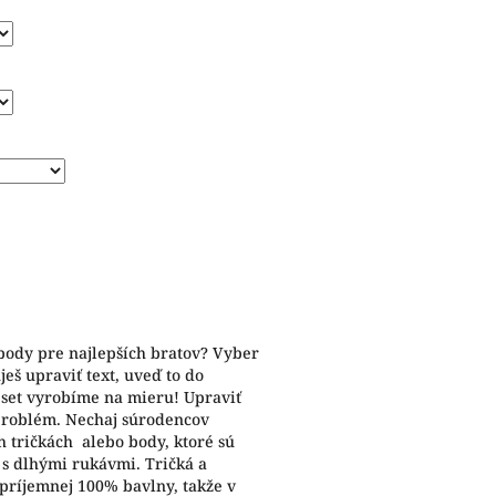
 body pre najlepších bratov? Vyber
ješ upraviť text, uveď to do
 set vyrobíme na mieru! Upraviť
e problém. Nechaj súrodencov
h tričkách alebo body, ktoré sú
j s dlhými rukávmi. Tričká a
príjemnej 100% bavlny, takže v