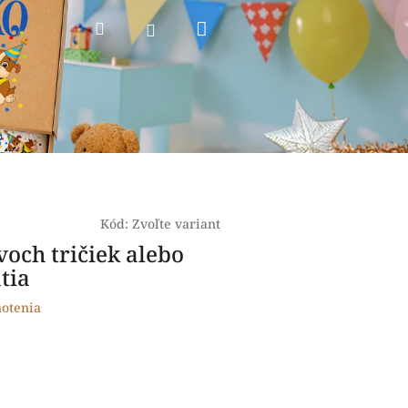
Nákupný
Hľadať
Prihlásenie
košík
Kód:
Zvoľte variant
och tričiek alebo
tia
otenia