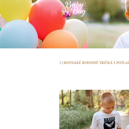
Prejsť
na
obsah
Domov
/
ROVNAKÉ RODINNÉ TRIČKÁ S POTLA