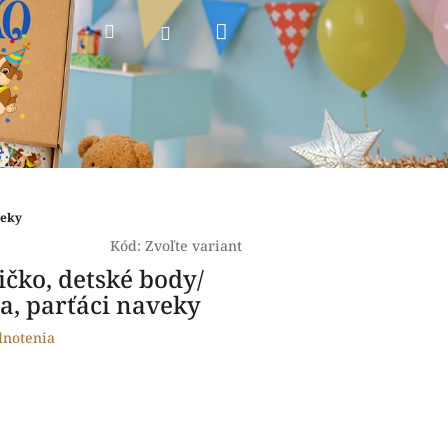
Nákupný
Hľadať
Prihlásenie
košík
veky
Kód:
Zvoľte variant
ričko, detské body/
ra, parťáci naveky
dnotenia