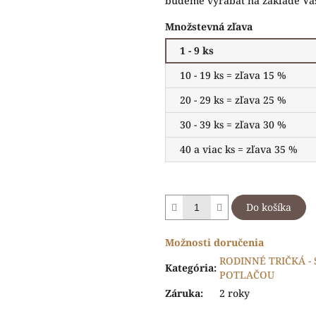
budeme vyrábať na základe Vaš
Množstevná zľava
1 - 9 ks
10 - 19 ks = zľava 15 %
20 - 29 ks = zľava 25 %
30 - 39 ks = zľava 30 %
40 a viac ks = zľava 35 %
Do košíka
Možnosti doručenia
RODINNÉ TRIČKÁ -
Kategória
:
POTLAČOU
Záruka
:
2 roky