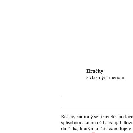
Hračky
s vlastným menom
Krásny rodinný set tričiek s potla
spôsobom ako potešiť a zaujať. Rov
darčeka, ktorým určite zabodujete.