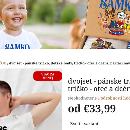
ČOU
/
dvojset - pánske tričko, detské body/ tričko - otec a dcéra, parťáci na
VIAC ZA
MENEJ
dvojset - pánske t
tričko - otec a dcé
Priemerné
Neohodnotené
Podrobnosti ho
hodnotenie
od
€33,99
produktu
je
Jednotková
0,0
Zvoľte variant
cena:
z