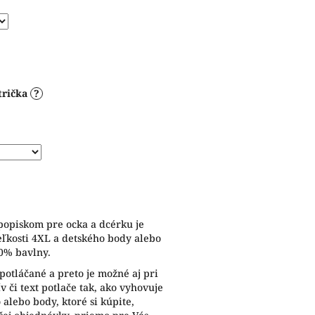
trička
?
popiskom pre ocka a dcérku je
eľkosti 4XL a detského body alebo
00% bavlny.
 potláčané a preto je možné aj pri
 či text potlače tak, ako vyhovuje
alebo body, ktoré si kúpite,