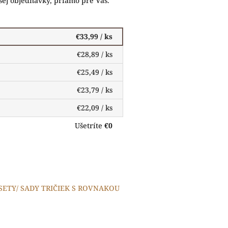
ej objednávky, priamo pre Vás.
€33,99
/ ks
€28,89
/ ks
€25,49
/ ks
€23,79
/ ks
€22,09
/ ks
Ušetríte
€0
 SETY/ SADY TRIČIEK S ROVNAKOU