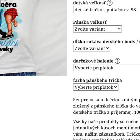
detská veľkosť
?
5
hviezdičiek.
Pánska veľkosť
dĺžka rukáva detského body / 
darčekové balenie
?
farba pánskeho trička
Set pre ocka a dcérku s milým 
zložený z pánskeho trička do v
detského trička z príjemnej, 1
Všetky naše produk
ty sú ručne
jednotlivých kusoch meniť motív
vám, našim zákazníkom. Tričko 