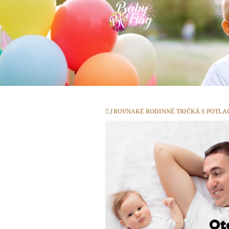
Prejsť
na
obsah
Domov
/
ROVNAKÉ RODINNÉ TRIČKÁ S POTLA