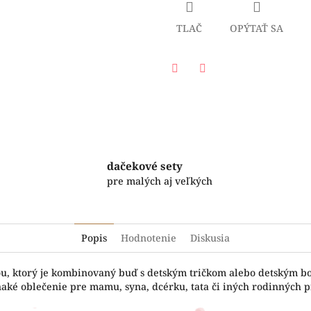
TLAČ
OPÝTAŤ SA
Facebook
Twitter
dačekové sety
pre malých aj veľkých
Popis
Hodnotenie
Diskusia
čou, ktorý je kombinovaný buď s detským tričkom alebo detským b
naké oblečenie pre mamu, syna, dcérku, tata či iných rodinných pr