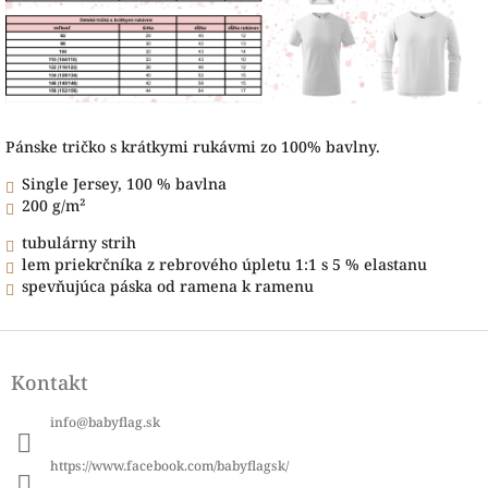
Pánske tričko s krátkymi rukávmi zo 100% bavlny.
Single Jersey, 100 % bavlna
200 g/m²
tubulárny strih
lem priekrčníka z rebrového úpletu 1:1 s 5 % elastanu
spevňujúca páska od ramena k ramenu
Z
á
Kontakt
p
ä
info
@
babyflag.sk
t
i
https://www.facebook.com/babyflagsk/
e