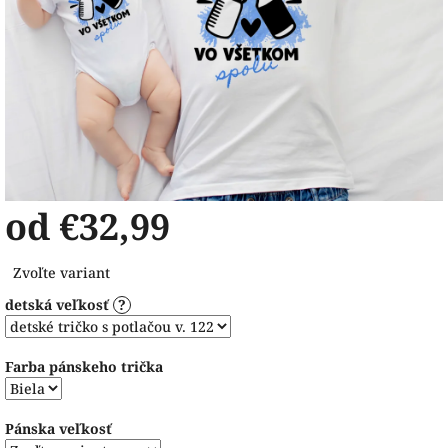
od
€32,99
Jednotková
Zvoľte variant
cena:
detská veľkosť
?
Farba pánskeho trička
Pánska veľkosť