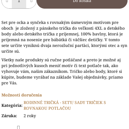
Do košíka
Set pre ocka a synčeka s rovnakým úsmevným motívom pre
oboch je zložený z pánskeho trička do veľkosti 4XL a detského
body alebo detského trička z príjemnej, 100% bavlny, ktorá je
príjemná na nosenie pre bábätká či väčšiec detičky. V tomto
sete určite vyniknú dvaja nerozluční parťáci, ktorými otec a syn
určite sú.
Všetky naše produk
ty sú ručne potláčané a preto je možné aj
pri jednotlivých kusoch meniť motív či text potlače tak, ako
vyhovuje vám, našim zákazníkom. Tričko alebo body, ktoré si
kúpite, budeme vyrábať na základe Vašej objednávky, priamo
pre Vás.
Možnosti doručenia
RODINNÉ TRIČKÁ - SETY/ SADY TRIČIEK S
Kategória
:
ROVNAKOU POTLAČOU
Záruka
:
2 roky