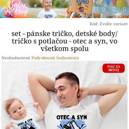
Prejsť
Nák
Hľadať
na
Prihlásen
obsah
koší
Kód:
Zvoľte variant
set - pánske tričko, detské body/
tričko s potlačou - otec a syn, vo
všetkom spolu
Priemerné
Neohodnotené
Podrobnosti hodnotenia
hodnotenie
VIAC ZA
produktu
MENEJ
je
0,0
z
5
hviezdičiek.