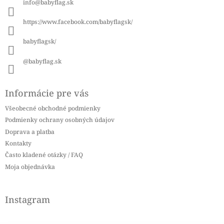
info
@
babyflag.sk
t
i
https://www.facebook.com/babyflagsk/
e
babyflagsk/
@babyflag.sk
Informácie pre vás
Všeobecné obchodné podmienky
Podmienky ochrany osobných údajov
Doprava a platba
Kontakty
Často kladené otázky / FAQ
Moja objednávka
Instagram