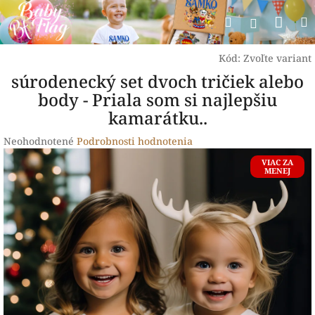
Prejsť
Nák
Hľadať
na
Prihlásen
obsah
koší
Kód:
Zvoľte variant
súrodenecký set dvoch tričiek alebo
body - Priala som si najlepšiu
kamarátku..
Priemerné
Neohodnotené
Podrobnosti hodnotenia
hodnotenie
VIAC ZA
produktu
MENEJ
je
0,0
z
5
hviezdičiek.