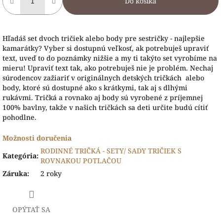
Do košíka
Hľadáš set dvoch tričiek alebo body pre sestričky - najlepšie
kamarátky? Vyber si dostupnú veľkosť, ak potrebuješ upraviť
text, uveď to do poznámky nižšie a my ti takýto set vyrobíme na
mieru! Upraviť text tak, ako potrebuješ nie je problém. Nechaj
súrodencov zažiariť v originálnych detských tričkách alebo
body, ktoré sú dostupné ako s krátkymi, tak aj s dlhými
rukávmi. Tričká a rovnako aj body sú vyrobené z príjemnej
100% bavlny, takže v našich tričkách sa deti určite budú cítiť
pohodlne.
Možnosti doručenia
RODINNÉ TRIČKÁ - SETY/ SADY TRIČIEK S
Kategória
:
ROVNAKOU POTLAČOU
Záruka
:
2 roky
OPÝTAŤ SA