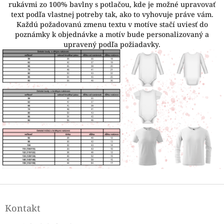
rukávmi zo 100% bavlny s potlačou, kde je možné upravovať
text podľa vlastnej potreby tak, ako to vyhovuje práve vám.
Každú požadovanú zmenu textu v motíve stačí uviesť do
poznámky k objednávke a motív bude personalizovaný a
upravený podľa požiadavky.
Z
á
Kontakt
p
ä