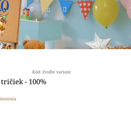
Nákupný
Hľadať
Prihlásenie
košík
Kód:
Zvoľte variant
tričiek - 100%
dnotenia