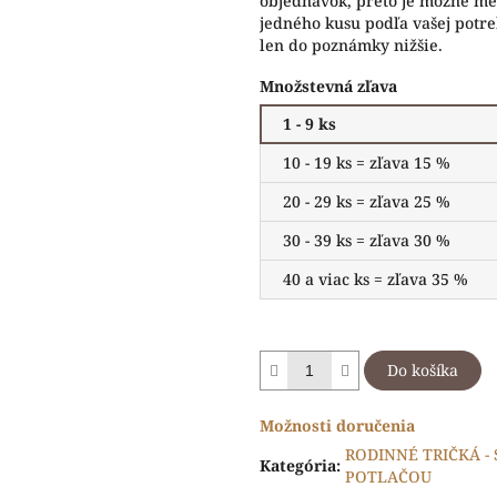
objednavok, preto je možné men
jedného kusu podľa vašej potr
len do poznámky nižšie.
Množstevná zľava
1 - 9 ks
10 - 19 ks = zľava 15 %
20 - 29 ks = zľava 25 %
30 - 39 ks = zľava 30 %
40 a viac ks = zľava 35 %
Do košíka
Možnosti doručenia
RODINNÉ TRIČKÁ -
Kategória
:
POTLAČOU