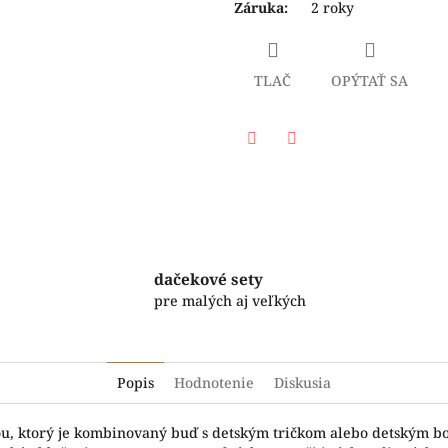
Záruka
:
2 roky
TLAČ
OPÝTAŤ SA
Facebook
Twitter
dačekové sety
pre malých aj veľkých
Popis
Hodnotenie
Diskusia
čou, ktorý je kombinovaný buď s detským tričkom alebo detským b