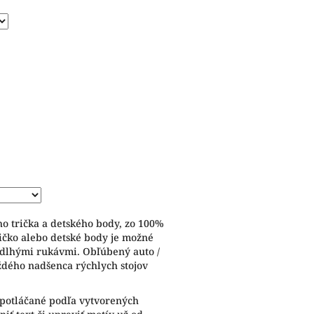
ho trička a detského body, zo 100%
ričko alebo detské body je možné
 dlhými rukávmi. Obľúbený auto /
ždého nadšenca rýchlych stojov
 potláčané podľa vytvorených