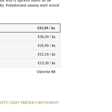
iť text či upraviť motív už od
eby. Požadovanú zmenu stačí uviesť
€35,99
/ ks
€30,59
/ ks
€26,99
/ ks
€25,19
/ ks
€23,39
/ ks
Ušetríte
€0
 SETY/ SADY TRIČIEK S ROVNAKOU