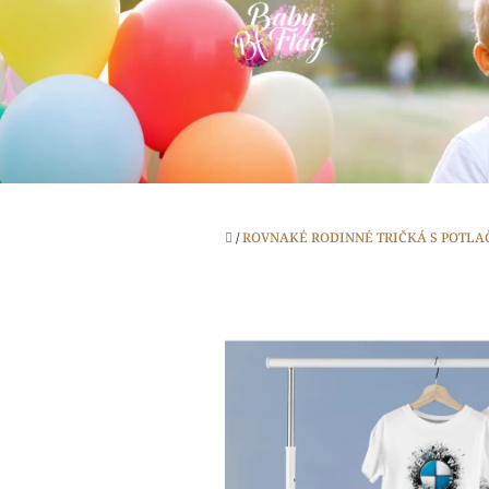
Prejsť
na
obsah
Domov
/
ROVNAKÉ RODINNÉ TRIČKÁ S POTLA