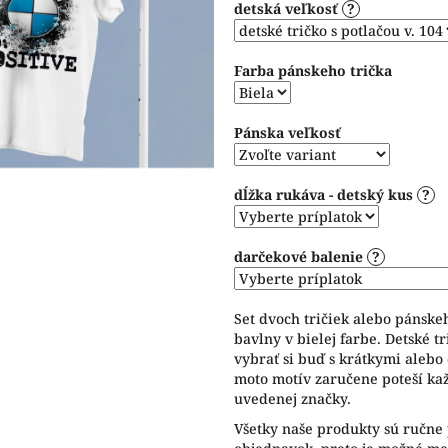
detská veľkosť
?
5
hviezdičiek.
Farba pánskeho trička
Pánska veľkosť
dĺžka rukáva - detský kus
?
darčekové balenie
?
Set dvoch tričiek alebo pánske
bavlny v bielej farbe. Detské t
vybrať si buď s krátkymi alebo
moto motív zaručene poteší ka
uvedenej značky.
Všetky naše produkty sú ručne