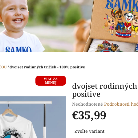
ČOU
/
dvojset rodinných tričiek - 100% positive
VIAC ZA
MENEJ
dvojset rodinných 
positive
Priemerné
Neohodnotené
Podrobnosti ho
hodnotenie
€35,99
produktu
je
Jednotková
0,0
Zvoľte variant
cena:
z