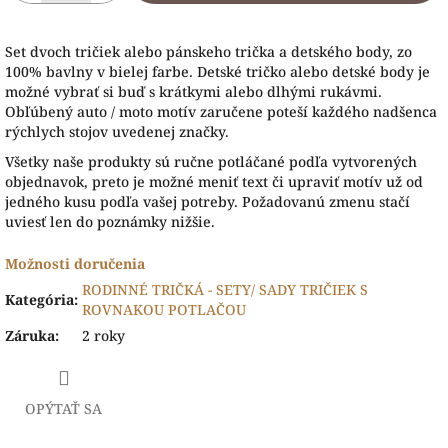
Set dvoch tričiek alebo pánskeho trička a detského body, zo
100% bavlny v bielej farbe. Detské tričko alebo detské body je
možné vybrať si buď s krátkymi alebo dlhými rukávmi.
Obľúbený auto / moto motív zaručene poteší každého nadšenca
rýchlych stojov uvedenej značky.
Všetky naše produkty sú ručne potláčané podľa vytvorených
objednavok, preto je možné meniť text či upraviť motív už od
jedného kusu podľa vašej potreby. Požadovanú zmenu stačí
uviesť len do poznámky nižšie.
Možnosti doručenia
RODINNÉ TRIČKÁ - SETY/ SADY TRIČIEK S
Kategória
:
ROVNAKOU POTLAČOU
Záruka
:
2 roky
OPÝTAŤ SA