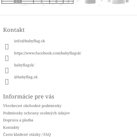
Z
á
Kontakt
p
ä
info
@
babyflag.sk
t
i
https://www.facebook.com/babyflagsk/
e
babyflagsk/
@babyflag.sk
Informácie pre vás
Všeobecné obchodné podmienky
Podmienky ochrany osobných údajov
Doprava a platba
Kontakty
Často kladené otázky / FAQ