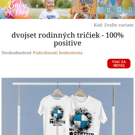
Prejsť
Nák
Hľadať
na
Prihlásen
obsah
koší
Kód:
Zvoľte variant
dvojset rodinných tričiek - 100%
positive
Priemerné
Neohodnotené
Podrobnosti hodnotenia
hodnotenie
VIAC ZA
produktu
MENEJ
je
0,0
z
5
hviezdičiek.