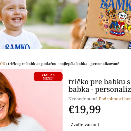
ČOU
/
tričko pre babku s potlačou - najlepšia babka - personalizované
VIAC ZA
MENEJ
tričko pre babku s
babka - personali
Priemerné
Neohodnotené
Podrobnosti ho
hodnotenie
€19,99
produktu
je
Jednotková
0,0
Zvoľte variant
cena:
z