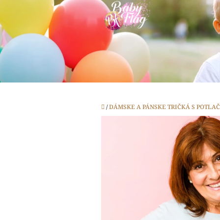
Prejsť
na
obsah
Domov
/
DÁMSKE A PÁNSKE TRIČKÁ S POTLA