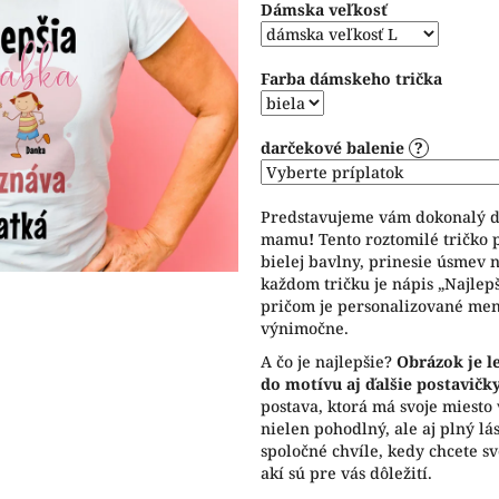
Dámska veľkosť
5
hviezdičiek.
Farba dámskeho trička
darčekové balenie
?
Predstavujeme vám dokonalý d
mamu
!
Tento roztomilé tričko
bielej bavlny, prinesie úsmev 
každom tričku je nápis „Najlep
pričom je personalizované mena
výnimočne.
A čo je najlepšie?
Obrázok je le
do motívu aj ďalšie postavičk
postava, ktorá má svoje miesto
nielen pohodlný, ale aj plný lá
spoločné chvíle, kedy chcete 
akí sú pre vás dôležití.