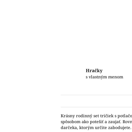
Hračky
s vlastným menom
Krásny rodinný set tričiek s potla
spôsobom ako potešiť a zaujať. Rov
darčeka, ktorým určite zabodujete.