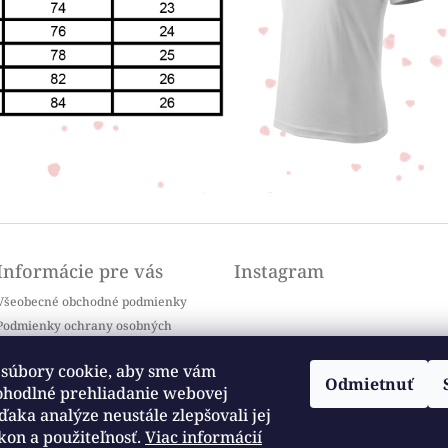
Informácie pre vás
Instagram
Všeobecné obchodné podmienky
Podmienky ochrany osobných
údajov
Doprava a platba
súbory cookie, aby sme vám
Odmietnuť
Kontakty
ohodlné prehliadanie webovej
Sledovať na Instagrame
Často kladené otázky / FAQ
ďaka analýze neustále zlepšovali jej
kon a použiteľnosť.
Viac informácií
Moja objednávka