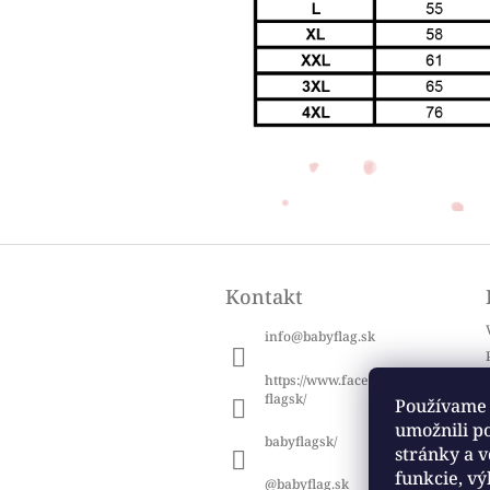
Z
á
Kontakt
p
ä
info
@
babyflag.sk
t
i
https://www.facebook.com/baby
e
flagsk/
Používame 
umožnili p
babyflagsk/
stránky a v
funkcie, vý
@babyflag.sk