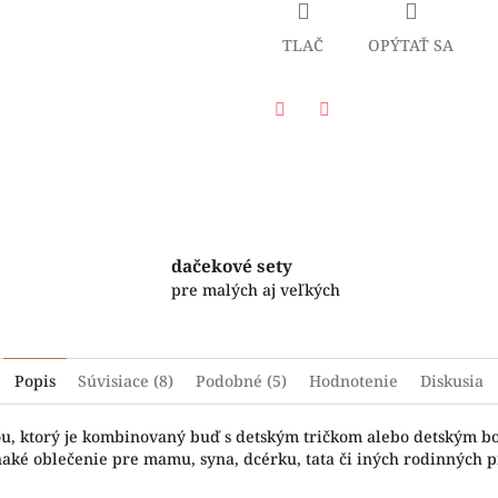
TLAČ
OPÝTAŤ SA
Facebook
Twitter
dačekové sety
pre malých aj veľkých
Popis
Súvisiace (8)
Podobné (5)
Hodnotenie
Diskusia
čou, ktorý je kombinovaný buď s detským tričkom alebo detským b
naké oblečenie pre mamu, syna, dcérku, tata či iných rodinných pr