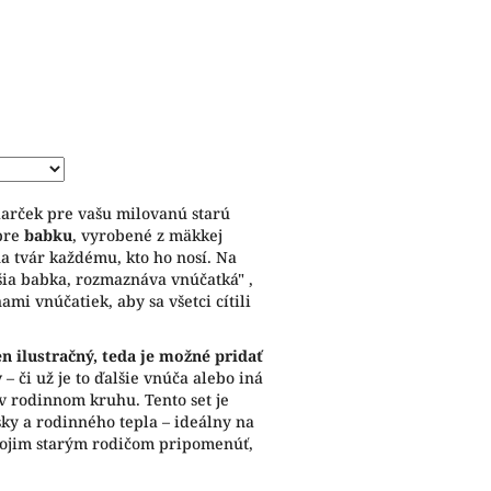
arček pre vašu milovanú starú
 pre
babku
, vyrobené z mäkkej
na tvár každému, kto ho nosí. Na
šia babka, rozmaznáva vnúčatká" ,
mi vnúčatiek, aby sa všetci cítili
n ilustračný, teda je možné pridať
y
– či už je to ďalšie vnúča alebo iná
 v rodinnom kruhu. Tento set je
sky a rodinného tepla – ideálny na
svojim starým rodičom pripomenúť,