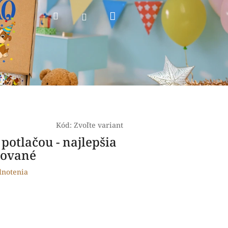
Nákupný
Hľadať
Prihlásenie
košík
Kód:
Zvoľte variant
 potlačou - najlepšia
zované
dnotenia