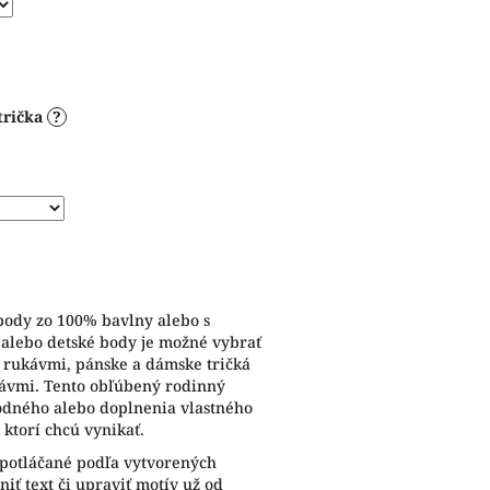
trička
?
 body zo 100% bavlny alebo s
 alebo detské body je možné vybrať
i rukávmi, pánske a dámske tričká
kávmi. Tento obľúbený rodinný
odného alebo doplnenia vlastného
 ktorí chcú vynikať.
 potláčané podľa vytvorených
iť text či upraviť motív už od