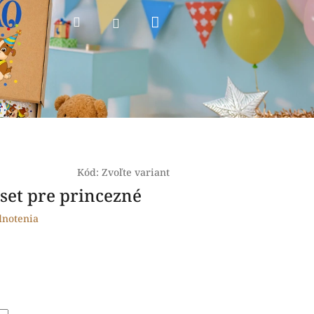
Nákupný
Hľadať
Prihlásenie
košík
Kód:
Zvoľte variant
set pre princezné
dnotenia