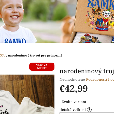
ČOU
/
narodeninový trojset pre princezné
VIAC ZA
MENEJ
narodeninový troj
Priemerné
Neohodnotené
Podrobnosti ho
hodnotenie
€42,99
produktu
je
Jednotková
0,0
Zvoľte variant
cena:
z
detská veľkosť
?
5