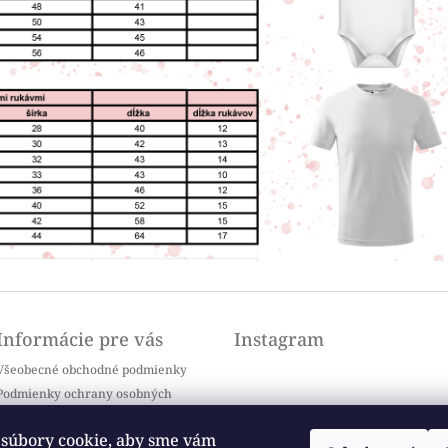
Informácie pre vás
Instagram
Všeobecné obchodné podmienky
Podmienky ochrany osobných
údajov
Doprava a platba
súbory cookie, aby sme vám