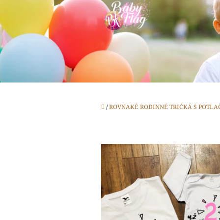
Prejsť
na
obsah
Domov
/
ROVNAKÉ RODINNÉ TRIČKÁ S POTLA