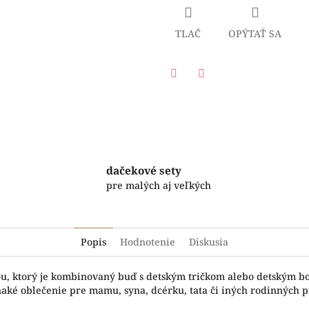
TLAČ
OPÝTAŤ SA
Facebook
Twitter
dačekové sety
pre malých aj veľkých
Popis
Hodnotenie
Diskusia
čou, ktorý je kombinovaný buď s detským tričkom alebo detským b
naké oblečenie pre mamu, syna, dcérku, tata či iných rodinných pr
.