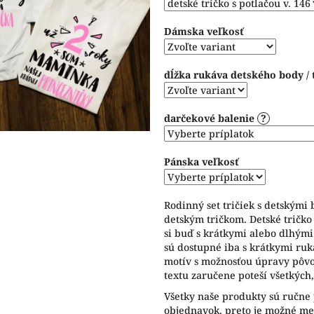
hviezdičiek.
Dámska veľkosť
dĺžka rukáva detského body / 
darčekové balenie
?
Pánska veľkosť
Rodinný set tričiek s detskými
detským tričkom. Detské tričko
si buď s krátkymi alebo dlhým
sú dostupné iba s krátkymi ru
motív s možnosťou úpravy pôv
textu zaručene poteší všetkých,
Všetky naše produkty sú ručne
objednavok, preto je možné men