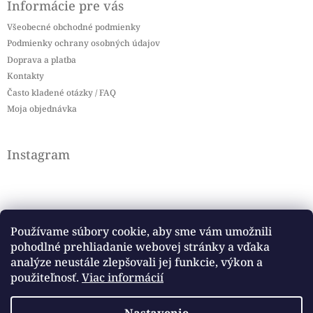
Informácie pre vás
Všeobecné obchodné podmienky
Podmienky ochrany osobných údajov
Doprava a platba
Kontakty
Často kladené otázky / FAQ
Moja objednávka
Instagram
Používame súbory cookie, aby sme vám umožnili
pohodlné prehliadanie webovej stránky a vďaka
Sledovať na Instagrame
analýze neustále zlepšovali jej funkcie, výkon a
použiteľnosť.
Viac informácií
Facebook