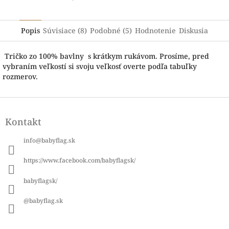
Popis
Súvisiace (8)
Podobné (5)
Hodnotenie
Diskusia
Tričko zo 100% bavlny s krátkym rukávom. Prosíme, pred
vybraním veľkostí si svoju veľkosť overte podľa tabuľky
rozmerov.
Z
á
Kontakt
p
ä
info
@
babyflag.sk
t
i
https://www.facebook.com/babyflagsk/
e
babyflagsk/
@babyflag.sk