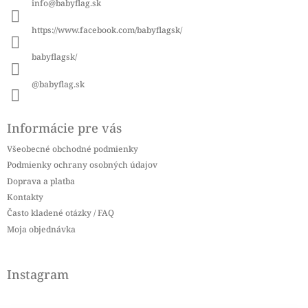
info
@
babyflag.sk
t
i
https://www.facebook.com/babyflagsk/
e
babyflagsk/
@babyflag.sk
Informácie pre vás
Všeobecné obchodné podmienky
Podmienky ochrany osobných údajov
Doprava a platba
Kontakty
Často kladené otázky / FAQ
Moja objednávka
Instagram