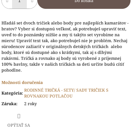
Do košíka
Hľadáš set dvoch tričiek alebo body pre najlepších kamarátov -
bratov? Vyber si dostupnú veľkosť, ak potrebuješ upraviť text,
uveď to do poznámky nižšie a my ti takýto set vyrobíme na
mieru! Upraviť text tak, ako potrebuješ nie je problém. Nechaj
súrodencov zažiariť v originálnych detských tričkách alebo
body, ktoré sú dostupné ako s krátkymi, tak aj s dlhými
rukávmi. Tričká a rovnako aj body sú vyrobené z príjemnej
100% bavlny, takže v našich tričkách sa deti určite budú cítiť
pohodlne.
Možnosti doručenia
RODINNÉ TRIČKÁ - SETY/ SADY TRIČIEK S
Kategória
:
ROVNAKOU POTLAČOU
Záruka
:
2 roky
OPÝTAŤ SA