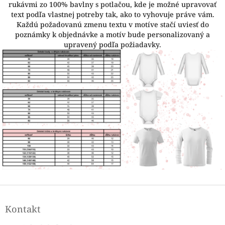
rukávmi zo 100% bavlny s potlačou, kde je možné upravovať
text podľa vlastnej potreby tak, ako to vyhovuje práve vám.
Každú požadovanú zmenu textu v motíve stačí uviesť do
poznámky k objednávke a motív bude personalizovaný a
upravený podľa požiadavky.
Z
á
Kontakt
p
ä