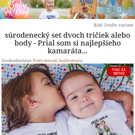
Prejsť
Nák
Hľadať
na
Prihlásen
obsah
koší
Kód:
Zvoľte variant
súrodenecký set dvoch tričiek alebo
body - Prial som si najlepšieho
kamaráta...
Priemerné
Neohodnotené
Podrobnosti hodnotenia
hodnotenie
VIAC ZA
produktu
MENEJ
je
0,0
z
5
hviezdičiek.