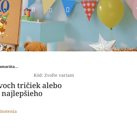
Nákupný
Hľadať
Prihlásenie
košík
amaráta...
Kód:
Zvoľte variant
och tričiek alebo
i najlepšieho
dnotenia