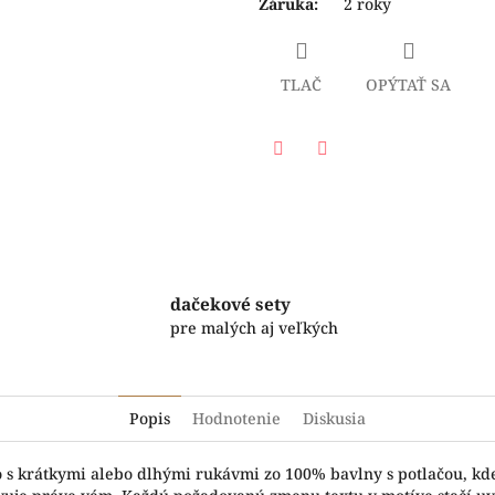
Záruka
:
2 roky
TLAČ
OPÝTAŤ SA
Facebook
Twitter
dačekové sety
pre malých aj veľkých
Popis
Hodnotenie
Diskusia
o s krátkymi alebo dlhými rukávmi zo 100% bavlny s potlačou, kd