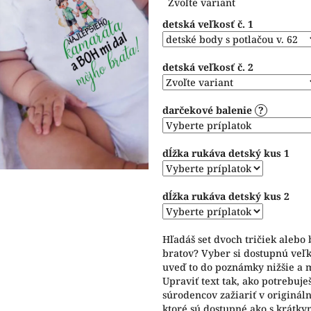
Zvoľte variant
cena:
z
detská veľkosť č. 1
5
hviezdičiek.
detská veľkosť č. 2
darčekové balenie
?
dĺžka rukáva detský kus 1
dĺžka rukáva detský kus 2
Hľadáš set dvoch tričiek alebo
bratov? Vyber si dostupnú veľko
uveď to do poznámky nižšie a m
Upraviť text tak, ako potrebuje
súrodencov zažiariť v originál
ktoré sú dostupné ako s krátkym