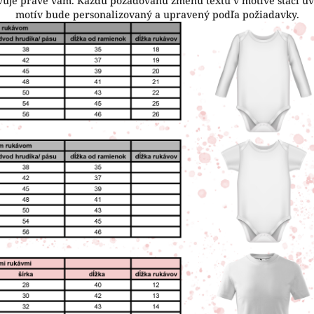
hovuje práve vám. Každú požadovanú zmenu textu v motíve stačí u
motív bude personalizovaný a upravený podľa požiadavky.