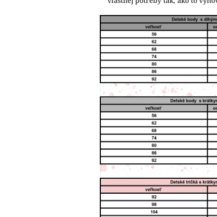
vlastnej potreby tak, ako to vy