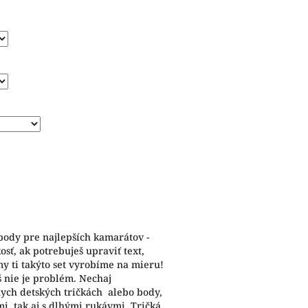
 body pre najlepších kamarátov -
sť, ak potrebuješ upraviť text,
y ti takýto set vyrobíme na mieru!
š nie je problém. Nechaj
nych detských tričkách alebo body,
i, tak aj s dlhými rukávmi. Tričká