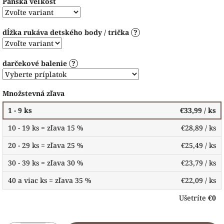
Pánska veľkosť
dĺžka rukáva detského body / trička
?
darčekové balenie
?
Množstevná zľava
1 - 9 ks
€33,99
/ ks
10 - 19 ks = zľava 15 %
€28,89
/ ks
20 - 29 ks = zľava 25 %
€25,49
/ ks
30 - 39 ks = zľava 30 %
€23,79
/ ks
40 a viac ks = zľava 35 %
€22,09
/ ks
Ušetríte
€0