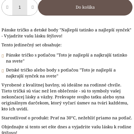
Do košíka
Pánske tričko a detské body "Najlepší tatinko a najlepší synček"
- Vyjadrite vašu lásku štýlovo!
Tento jedinečný set obsahuje:
Pánske tričko s potlačou "Toto je najlepší a najkrajší tatinko
na svete"
Detské tričko alebo body s potlačou "Toto je najlepší a
najkrajší synček na svete"
Vyrobené z kvalitnej bavlny, sú ideálne na rodinné chvíle.
Tieto tričká sú viac než len oblečenie - sú to symboly vašej
nekončacej lásky a väzby. Prekvapte svojho tatku alebo syna
originálnym darčekom, ktorý vyčarí úsmev na tvári každému,
kto ich uvidí.
Starostlivosť o produkt: Prať na 30°C, nežehliť priamo na potlač.
Objednajte si tento set ešte dnes a vyjadrite vašu lásku k rodine
štýlovo!