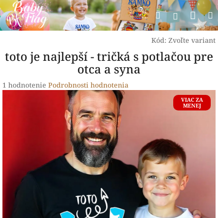
Prejsť
Nák
Hľadať
na
Prihlásen
obsah
koší
Kód:
Zvoľte variant
toto je najlepší - tričká s potlačou pre
otca a syna
Priemerné
1 hodnotenie
Podrobnosti hodnotenia
hodnotenie
VIAC ZA
produktu
MENEJ
je
5,0
z
5
hviezdičiek.