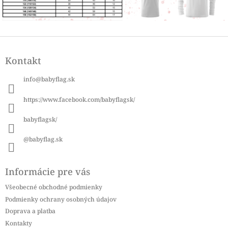
Z
á
Kontakt
p
ä
info
@
babyflag.sk
t
i
https://www.facebook.com/babyflagsk/
e
babyflagsk/
@babyflag.sk
Informácie pre vás
Všeobecné obchodné podmienky
Podmienky ochrany osobných údajov
Doprava a platba
Kontakty