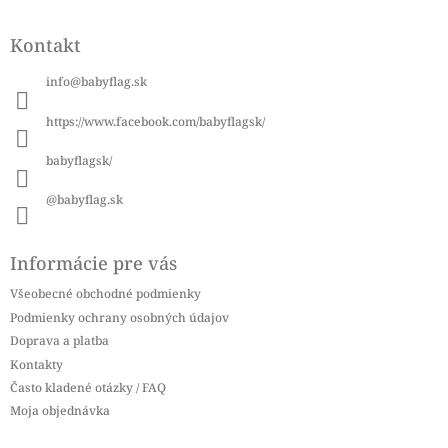
Z
á
Kontakt
p
ä
info
@
babyflag.sk
t
i
https://www.facebook.com/babyflagsk/
e
babyflagsk/
@babyflag.sk
Informácie pre vás
Všeobecné obchodné podmienky
Podmienky ochrany osobných údajov
Doprava a platba
Kontakty
Často kladené otázky / FAQ
Moja objednávka