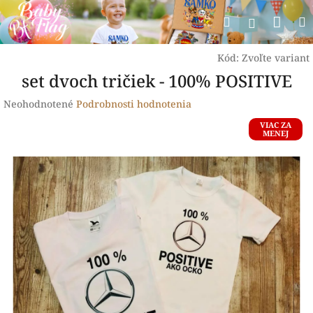
Prejsť
Nák
Hľadať
na
Prihlásen
obsah
koší
Kód:
Zvoľte variant
set dvoch tričiek - 100% POSITIVE
Priemerné
Neohodnotené
Podrobnosti hodnotenia
hodnotenie
VIAC ZA
produktu
MENEJ
je
0,0
z
5
hviezdičiek.