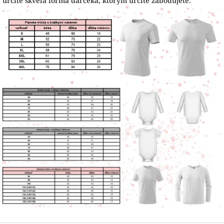
určite skvelá forma darčeka, ktorým určite zabodujete.