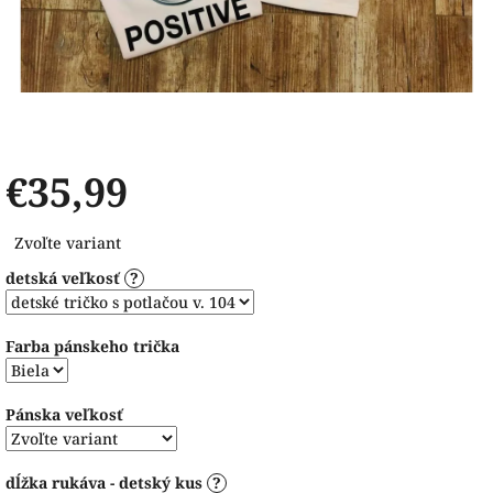
€35,99
Jednotková
Zvoľte variant
cena:
detská veľkosť
?
Farba pánskeho trička
Pánska veľkosť
dĺžka rukáva - detský kus
?