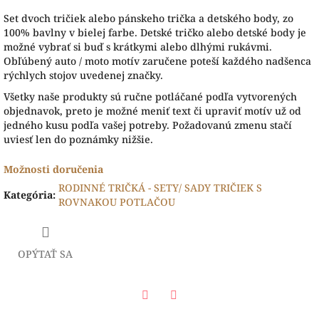
Set dvoch tričiek alebo pánskeho trička a detského body, zo
100% bavlny v bielej farbe. Detské tričko alebo detské body je
možné vybrať si buď s krátkymi alebo dlhými rukávmi.
Obľúbený auto / moto motív zaručene poteší každého nadšenca
rýchlych stojov uvedenej značky.
Všetky naše produkty sú ručne potláčané podľa vytvorených
objednavok, preto je možné meniť text či upraviť motív už od
jedného kusu podľa vašej potreby. Požadovanú zmenu stačí
uviesť len do poznámky nižšie.
Možnosti doručenia
RODINNÉ TRIČKÁ - SETY/ SADY TRIČIEK S
Kategória
:
ROVNAKOU POTLAČOU
OPÝTAŤ SA
Facebook
Twitter