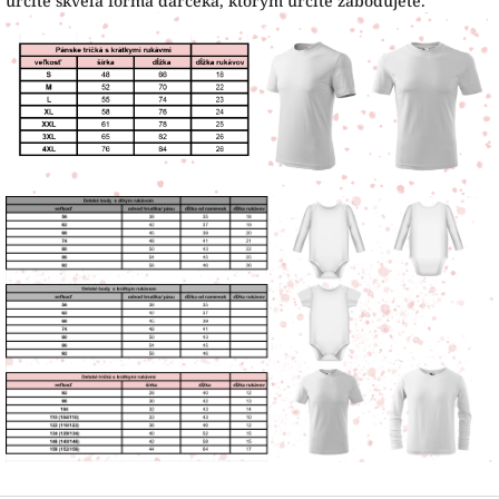
určite skvelá forma darčeka, ktorým určite zabodujete.