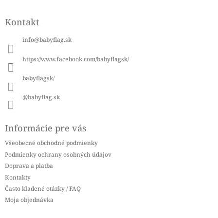
Z
á
Kontakt
p
ä
info
@
babyflag.sk
t
i
https://www.facebook.com/babyflagsk/
e
babyflagsk/
@babyflag.sk
Informácie pre vás
Všeobecné obchodné podmienky
Podmienky ochrany osobných údajov
Doprava a platba
Kontakty
Často kladené otázky / FAQ
Moja objednávka