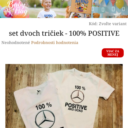
Prejsť
Nák
Hľadať
na
Prihlásen
obsah
koší
Kód:
Zvoľte variant
set dvoch tričiek - 100% POSITIVE
Priemerné
Neohodnotené
Podrobnosti hodnotenia
hodnotenie
VIAC ZA
produktu
MENEJ
je
0,0
z
5
hviezdičiek.