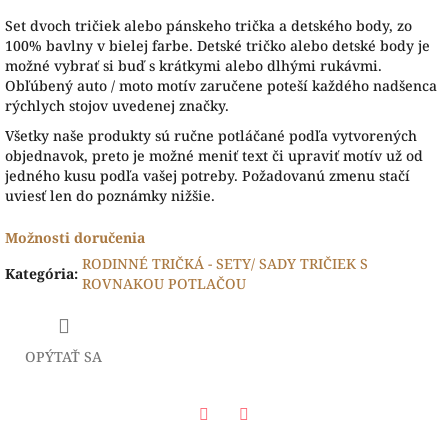
Set dvoch tričiek alebo pánskeho trička a detského body, zo
100% bavlny v bielej farbe. Detské tričko alebo detské body je
možné vybrať si buď s krátkymi alebo dlhými rukávmi.
Obľúbený auto / moto motív zaručene poteší každého nadšenca
rýchlych stojov uvedenej značky.
Všetky naše produkty sú ručne potláčané podľa vytvorených
objednavok, preto je možné meniť text či upraviť motív už od
jedného kusu podľa vašej potreby. Požadovanú zmenu stačí
uviesť len do poznámky nižšie.
Možnosti doručenia
RODINNÉ TRIČKÁ - SETY/ SADY TRIČIEK S
Kategória
:
ROVNAKOU POTLAČOU
OPÝTAŤ SA
Facebook
Twitter