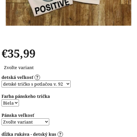
€35,99
Jednotková
Zvoľte variant
cena:
detská veľkosť
?
Farba pánskeho trička
Pánska veľkosť
dĺžka rukáva - detský kus
?