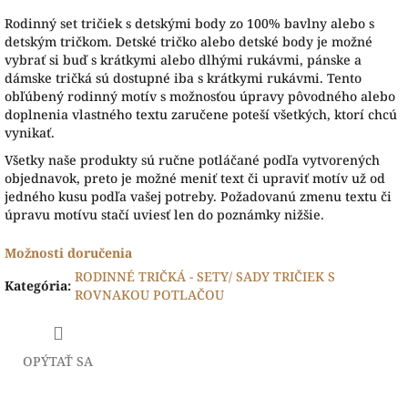
Rodinný set tričiek s detskými body zo 100% bavlny alebo s
detským tričkom. Detské tričko alebo detské body je možné
vybrať si buď s krátkymi alebo dlhými rukávmi, pánske a
dámske tričká sú dostupné iba s krátkymi rukávmi. Tento
obľúbený rodinný motív s možnosťou úpravy pôvodného alebo
doplnenia vlastného textu zaručene poteší všetkých, ktorí chcú
vynikať.
Všetky naše produkty sú ručne potláčané podľa vytvorených
objednavok, preto je možné meniť text či upraviť motív už od
jedného kusu podľa vašej potreby. Požadovanú zmenu textu či
úpravu motívu stačí uviesť len do poznámky nižšie.
Možnosti doručenia
RODINNÉ TRIČKÁ - SETY/ SADY TRIČIEK S
Kategória
:
ROVNAKOU POTLAČOU
OPÝTAŤ SA