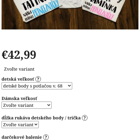
€42,99
Jednotková
Zvoľte variant
cena:
detská veľkosť
?
Dámska veľkosť
dĺžka rukáva detského body / trička
?
darčekové balenie
?