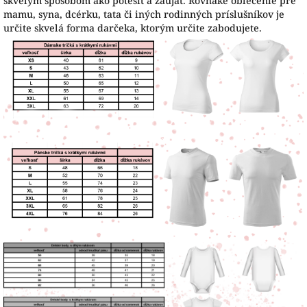
skvelým spôsobom ako potešiť a zaujať. Rovnaké oblečenie pre
mamu, syna, dcérku, tata či iných rodinných príslušníkov je
určite skvelá forma darčeka, ktorým určite zabodujete.