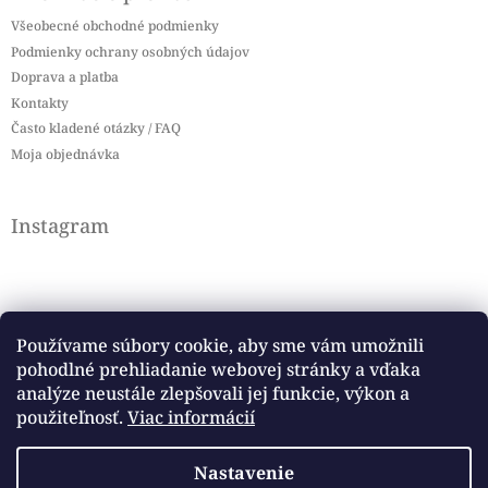
Všeobecné obchodné podmienky
Podmienky ochrany osobných údajov
Doprava a platba
Kontakty
Často kladené otázky / FAQ
Moja objednávka
Instagram
Používame súbory cookie, aby sme vám umožnili
pohodlné prehliadanie webovej stránky a vďaka
Sledovať na Instagrame
analýze neustále zlepšovali jej funkcie, výkon a
použiteľnosť.
Viac informácií
Facebook
Nastavenie