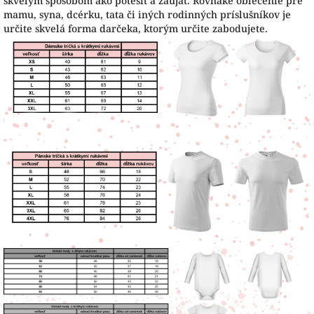
skvelým spôsobom ako potešiť a zaujať. Rovnaké oblečenie pre
mamu, syna, dcérku, tata či iných rodinných príslušníkov je
určite skvelá forma darčeka, ktorým určite zabodujete.