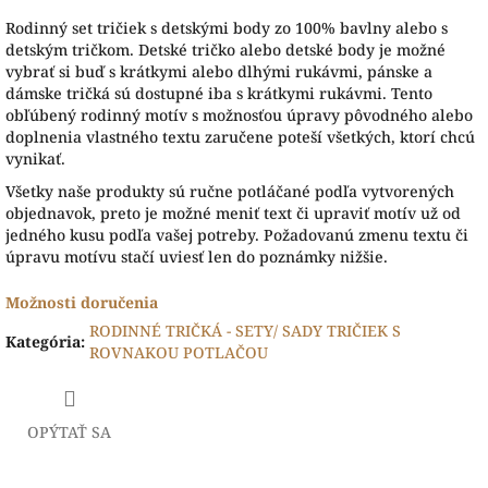
Rodinný set tričiek s detskými body zo 100% bavlny alebo s
detským tričkom. Detské tričko alebo detské body je možné
vybrať si buď s krátkymi alebo dlhými rukávmi, pánske a
dámske tričká sú dostupné iba s krátkymi rukávmi. Tento
obľúbený rodinný motív s možnosťou úpravy pôvodného alebo
doplnenia vlastného textu zaručene poteší všetkých, ktorí chcú
vynikať.
Všetky naše produkty sú ručne potláčané podľa vytvorených
objednavok, preto je možné meniť text či upraviť motív už od
jedného kusu podľa vašej potreby. Požadovanú zmenu textu či
úpravu motívu stačí uviesť len do poznámky nižšie.
Možnosti doručenia
RODINNÉ TRIČKÁ - SETY/ SADY TRIČIEK S
Kategória
:
ROVNAKOU POTLAČOU
OPÝTAŤ SA