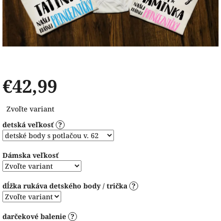
€42,99
Jednotková
Zvoľte variant
cena:
detská veľkosť
?
Dámska veľkosť
dĺžka rukáva detského body / trička
?
darčekové balenie
?