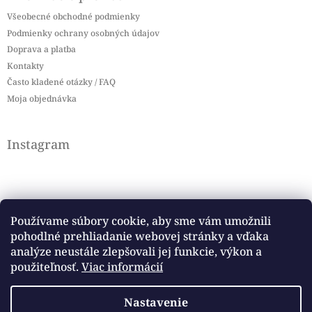
Všeobecné obchodné podmienky
Podmienky ochrany osobných údajov
Doprava a platba
Kontakty
Často kladené otázky / FAQ
Moja objednávka
Instagram
Používame súbory cookie, aby sme vám umožnili
pohodlné prehliadanie webovej stránky a vďaka
Sledovať na Instagrame
analýze neustále zlepšovali jej funkcie, výkon a
použiteľnosť.
Viac informácií
Facebook
Nastavenie