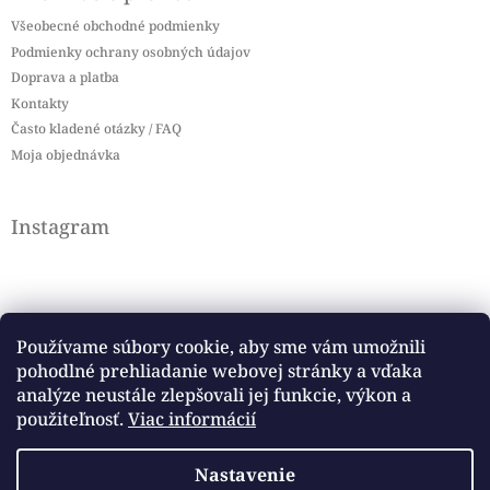
Všeobecné obchodné podmienky
Podmienky ochrany osobných údajov
Doprava a platba
Kontakty
Často kladené otázky / FAQ
Moja objednávka
Instagram
Používame súbory cookie, aby sme vám umožnili
pohodlné prehliadanie webovej stránky a vďaka
Sledovať na Instagrame
analýze neustále zlepšovali jej funkcie, výkon a
použiteľnosť.
Viac informácií
Facebook
Nastavenie