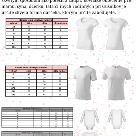
skvelým spôsobom ako potešiť a zaujať. Rovnaké oblečenie pre
mamu, syna, dcérku, tata či iných rodinných príslušníkov je
určite skvelá forma darčeka, ktorým určite zabodujete.