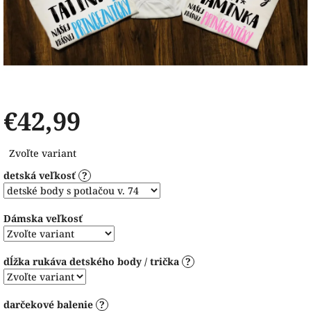
€42,99
Jednotková
Zvoľte variant
cena:
detská veľkosť
?
Dámska veľkosť
dĺžka rukáva detského body / trička
?
darčekové balenie
?