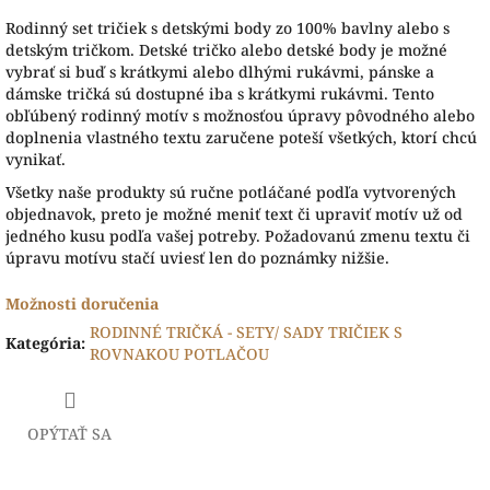
Rodinný set tričiek s detskými body zo 100% bavlny alebo s
detským tričkom. Detské tričko alebo detské body je možné
vybrať si buď s krátkymi alebo dlhými rukávmi, pánske a
dámske tričká sú dostupné iba s krátkymi rukávmi. Tento
obľúbený rodinný motív s možnosťou úpravy pôvodného alebo
doplnenia vlastného textu zaručene poteší všetkých, ktorí chcú
vynikať.
Všetky naše produkty sú ručne potláčané podľa vytvorených
objednavok, preto je možné meniť text či upraviť motív už od
jedného kusu podľa vašej potreby. Požadovanú zmenu textu či
úpravu motívu stačí uviesť len do poznámky nižšie.
Možnosti doručenia
RODINNÉ TRIČKÁ - SETY/ SADY TRIČIEK S
Kategória
:
ROVNAKOU POTLAČOU
OPÝTAŤ SA