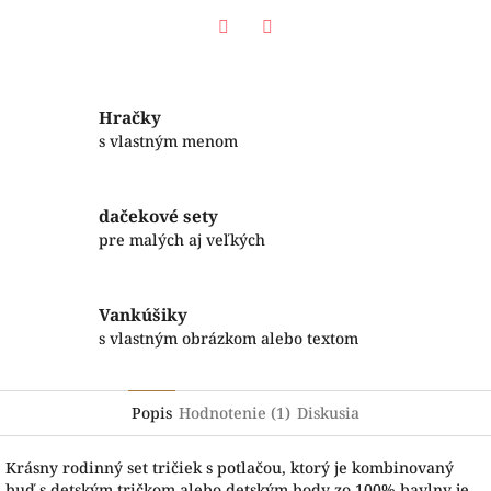
Facebook
Twitter
Hračky
s vlastným menom
dačekové sety
pre malých aj veľkých
Vankúšiky
s vlastným obrázkom alebo textom
Popis
Hodnotenie (1)
Diskusia
Krásny rodinný set tričiek s potlačou, ktorý je kombinovaný
buď s detským tričkom alebo detským body zo 100% bavlny je