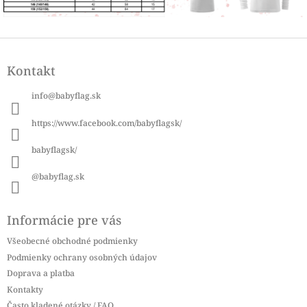
Z
á
Kontakt
p
ä
info
@
babyflag.sk
t
i
https://www.facebook.com/babyflagsk/
e
babyflagsk/
@babyflag.sk
Informácie pre vás
Všeobecné obchodné podmienky
Podmienky ochrany osobných údajov
Doprava a platba
Kontakty
Často kladené otázky / FAQ