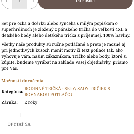
Do košíka
Set pre ocka a dcérku alebo synčeka s milým popiskom o
superhrdinoch je zložený z pánskeho trička do veľkosti 4XL a
detského body alebo detského trička z príjemnej, 100% bavlny.
Všetky naše produk
ty sú ručne potláčané a preto je možné aj
pri jednotlivých kusoch meniť motív či text potlače tak, ako
vyhovuje vám, našim zákazníkom. Tričko alebo body, ktoré si
kúpite, budeme vyrábať na základe Vašej objednávky, priamo
pre Vás.
Možnosti doručenia
RODINNÉ TRIČKÁ - SETY/ SADY TRIČIEK S
Kategória
:
ROVNAKOU POTLAČOU
Záruka
:
2 roky
OPÝTAŤ SA