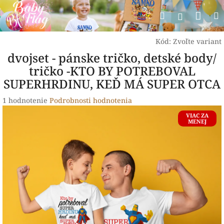
Prejsť
Nák
Hľadať
na
Prihlásen
obsah
koší
Kód:
Zvoľte variant
dvojset - pánske tričko, detské body/
tričko -KTO BY POTREBOVAL
SUPERHRDINU, KEĎ MÁ SUPER OTCA
Priemerné
1 hodnotenie
Podrobnosti hodnotenia
hodnotenie
VIAC ZA
produktu
MENEJ
je
5,0
z
5
hviezdičiek.