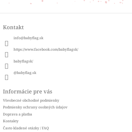
Z
á
Kontakt
p
ä
info
@
babyflag.sk
t
i
https://www.facebook.com/babyflagsk/
e
babyflagsk/
@babyflag.sk
Informácie pre vás
Všeobecné obchodné podmienky
Podmienky ochrany osobných údajov
Doprava a platba
Kontakty
Často kladené otázky / FAQ