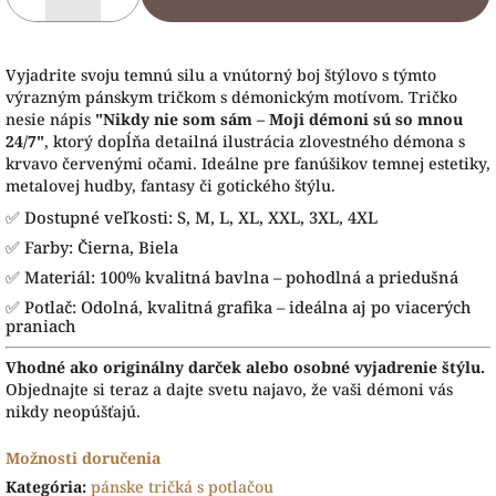
Vyjadrite svoju temnú silu a vnútorný boj štýlovo s týmto
výrazným pánskym tričkom s démonickým motívom. Tričko
nesie nápis
"Nikdy nie som sám – Moji démoni sú so mnou
24/7"
, ktorý dopĺňa detailná ilustrácia zlovestného démona s
krvavo červenými očami. Ideálne pre fanúšikov temnej estetiky,
metalovej hudby, fantasy či gotického štýlu.
✅ Dostupné veľkosti: S, M, L, XL, XXL, 3XL, 4XL
✅ Farby: Čierna, Biela
✅ Materiál: 100% kvalitná bavlna – pohodlná a priedušná
✅ Potlač: Odolná, kvalitná grafika – ideálna aj po viacerých
praniach
Vhodné ako originálny darček alebo osobné vyjadrenie štýlu.
Objednajte si teraz a dajte svetu najavo, že vaši démoni vás
nikdy neopúšťajú.
Možnosti doručenia
Kategória
:
pánske tričká s potlačou