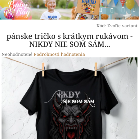
Prejsť
Nák
Hľadať
na
Prihlásen
obsah
koší
Kód:
Zvoľte variant
pánske tričko s krátkym rukávom -
NIKDY NIE SOM SÁM...
Priemerné
Neohodnotené
Podrobnosti hodnotenia
hodnotenie
produktu
je
0,0
z
5
hviezdičiek.