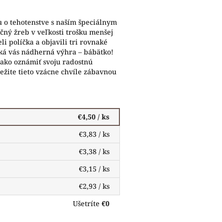
u o tehotenstve s naším špeciálnym
čný žreb v veľkosti trošku menšej
li políčka a objavili tri rovnaké
aká vás nádherná výhra – bábätko!
, ako oznámiť svoju radostnú
ežite tieto vzácne chvíle zábavnou
€4,50
/ ks
€3,83
/ ks
€3,38
/ ks
€3,15
/ ks
€2,93
/ ks
Ušetríte
€0