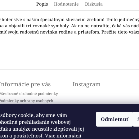
Popis
Hodnotenie
Diskusia
ehotenstve s naším špeciálnym stieracím žrebom! Tento jedinečný
čka a objavili tri rovnaké symboly. Ak na ne natrafíte, čaká vás ná
miť svoju radostnú novinku rodine a priateľom. Prežite tieto vzá
Informácie pre vás
Instagram
Všeobecné obchodné podmienky
Podmienky ochrany osobných
údajov
Doprava a platba
súbory cookie, aby sme vám
Odmietnuť
Kontakty
ohodlné prehliadanie webovej
Sledovať na Instagrame
Často kladené otázky / FAQ
ďaka analýze neustále zlepšovali jej
kon a použiteľnosť.
Viac informácií
Moja objednávka