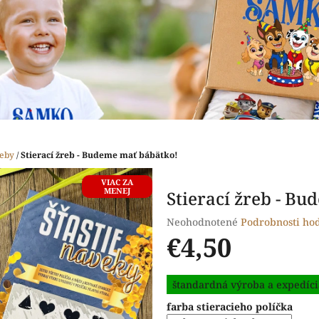
reby
/
Stierací žreb - Budeme mať bábätko!
VIAC ZA
MENEJ
Stierací žreb - B
Priemerné
Neohodnotené
Podrobnosti ho
hodnotenie
€4,50
produktu
je
Jednotková
0,0
štandardná výroba a expedíci
cena:
z
farba stieracieho políčka
5