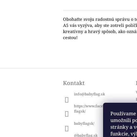
Obohaťte svoju radostnú správu o t
A5 vás vyzýva, aby ste zotreli polí
kreatívny a hravý spôsob, ako ozná
cestou!
Z
á
Kontakt
p
ä
info
@
babyflag.sk
t
i
https://www.facebook.com/baby
e
flagsk/
Používame 
umožnili p
babyflagsk/
stránky a v
funkcie, vý
@babyflag.sk