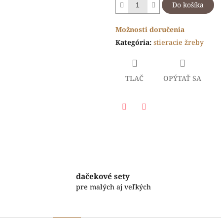
Do košíka
Možnosti doručenia
Kategória
:
stieracie žreby
TLAČ
OPÝTAŤ SA
Facebook
Twitter
dačekové sety
pre malých aj veľkých