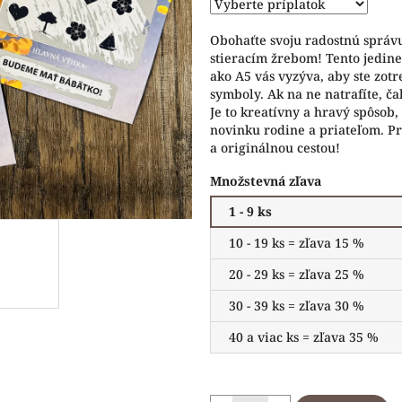
hviezdičiek.
Obohaťte svoju radostnú správ
stieracím žrebom! Tento jedine
ako A5 vás vyzýva, aby ste zotre
symboly. Ak na ne natrafíte, č
Je to kreatívny a hravý spôsob
novinku rodine a priateľom. Pr
a originálnou cestou!
Množstevná zľava
1 - 9 ks
10 - 19 ks = zľava 15 %
20 - 29 ks = zľava 25 %
30 - 39 ks = zľava 30 %
40 a viac ks = zľava 35 %