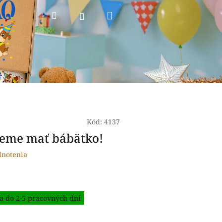
Nákupný
Hľadať
Prihlásenie
košík
Kód:
4137
udeme mať bábätko!
dnotenia
a do 2-5 pracovných dní