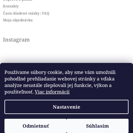
Kontakty
Často kladené otázky / FAQ
Moja objednávka
Instagram
Používame súbory cookie, aby sme vám umožnili
pohodlné prehliadanie webovej stránky a vďaka
Sledovať na Instagrame
analýze neustále zlepšovali jej funkcie, výkon a
použiteľnosť.
Viac informácií
Facebook
Nastavenie
Copyright 2026
Baby flag
. Všetky práva vyhradené.
Odmietnuť
Súhlasím
Vytvoril Shoptet
Upraviť nastavenie cookies