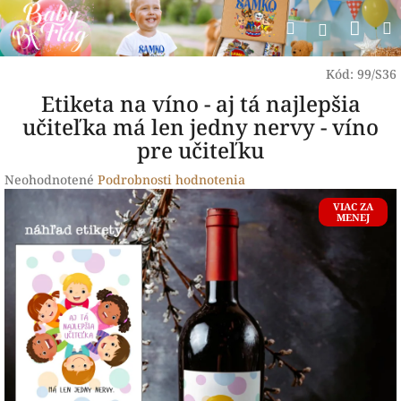
Prejsť
Nák
Hľadať
na
Prihlásen
obsah
koší
Kód:
99/S36
Etiketa na víno - aj tá najlepšia
učiteľka má len jedny nervy - víno
pre učiteľku
Priemerné
Neohodnotené
Podrobnosti hodnotenia
hodnotenie
VIAC ZA
produktu
MENEJ
je
0,0
z
5
hviezdičiek.