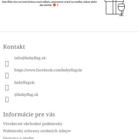
Z
á
Kontakt
p
ä
info
@
babyflag.sk
t
i
https://www.facebook.com/babyflagsk/
e
babyflagsk/
@babyflag.sk
Informácie pre vás
Všeobecné obchodné podmienky
Podmienky ochrany osobných údajov
Doprava a platba