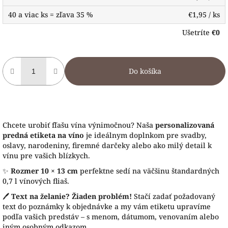
40 a viac ks = zľava 35 %
€1,95
/ ks
Ušetríte
€0
Do košíka
Chcete urobiť fľašu vína výnimočnou? Naša
personalizovaná
predná etiketa na víno
je ideálnym doplnkom pre svadby,
oslavy, narodeniny, firemné darčeky alebo ako milý detail k
vínu pre vašich blízkych.
✨
Rozmer 10 × 13 cm
perfektne sedí na väčšinu štandardných
0,7 l vínových fliaš.
🖊️
Text na želanie? Žiaden problém!
Stačí zadať požadovaný
text do poznámky k objednávke a my vám etiketu upravíme
podľa vašich predstáv – s menom, dátumom, venovaním alebo
iným osobným odkazom.