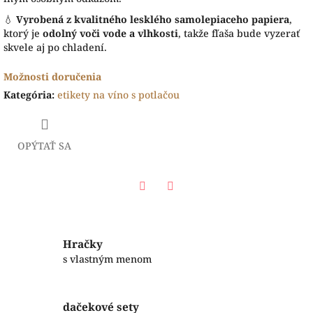
💧
Vyrobená z kvalitného lesklého samolepiaceho papiera
,
ktorý je
odolný voči vode a vlhkosti
, takže fľaša bude vyzerať
skvele aj po chladení.
Možnosti doručenia
Kategória
:
etikety na víno s potlačou
OPÝTAŤ SA
Facebook
Twitter
Hračky
s vlastným menom
dačekové sety