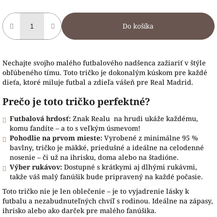
Do košíka
Nechajte svojho malého futbalového nadšenca zažiariť v štýle
obľúbeného tímu.
Toto tričko je dokonalým kúskom pre každé
dieťa, ktoré miluje futbal a zdieľa vášeň pre Real Madrid.
Prečo je toto tričko perfektné?
Futbalová hrdosť:
Znak Realu na hrudi ukáže každému,
komu fandíte – a to s veľkým úsmevom!
Pohodlie na prvom mieste:
Vyrobené z minimálne 95 %
bavlny, tričko je mäkké, priedušné a ideálne na celodenné
nosenie – či už na ihrisku, doma alebo na štadióne.
Výber rukávov:
Dostupné s krátkymi aj dlhými rukávmi,
takže váš malý fanúšik bude pripravený na každé počasie.
Toto tričko nie je len oblečenie – je to vyjadrenie lásky k
futbalu a nezabudnuteľných chvíľ s rodinou. Ideálne na zápasy,
ihrisko alebo ako darček pre malého fanúšika.