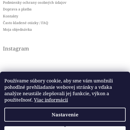
Podmienky ochrany osobných údajov
Doprava a platba
Kontakty
Často kladené otázky / FAQ
Moja objednávka
Instagram
Používame súbory cookie, aby sme vám umožnili
pohodlné prehliadanie webovej stránky a vďaka
Sledovať na Instagrame
analýze neustále zlepšovali jej funkcie, výkon a
použiteľnosť.
Viac informácií
Facebook
Nastavenie