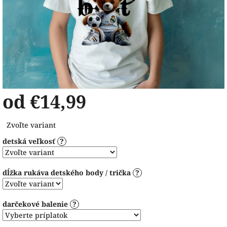
od
€14,99
Jednotková
Zvoľte variant
cena:
detská veľkosť
?
dĺžka rukáva detského body / trička
?
darčekové balenie
?