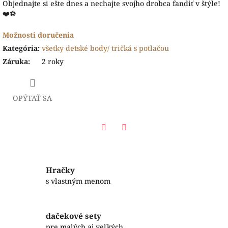
Objednajte si ešte dnes a nechajte svojho drobca fandiť v štýle!
❤️⚽
Možnosti doručenia
Kategória
:
všetky detské body/ tričká s potlačou
Záruka
:
2 roky
OPÝTAŤ SA
Facebook
Twitter
Hračky
s vlastným menom
dačekové sety
pre malých aj veľkých