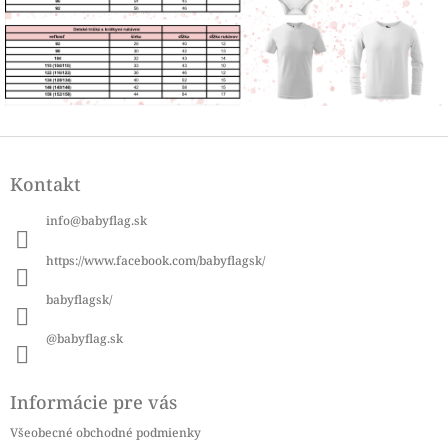
Z
á
Kontakt
p
ä
info
@
babyflag.sk
t
i
https://www.facebook.com/babyflagsk/
e
babyflagsk/
@babyflag.sk
Informácie pre vás
Všeobecné obchodné podmienky