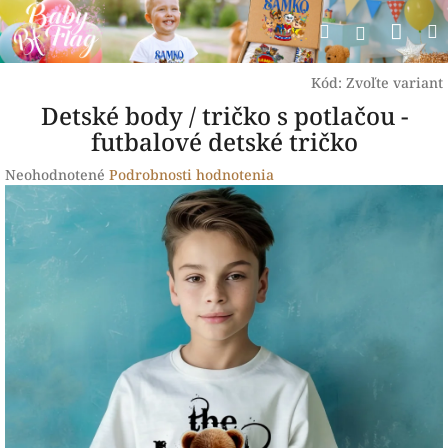
Prejsť
Nák
Hľadať
na
Prihlásen
obsah
koší
Kód:
Zvoľte variant
Detské body / tričko s potlačou -
futbalové detské tričko
Priemerné
Neohodnotené
Podrobnosti hodnotenia
hodnotenie
produktu
je
0,0
z
5
hviezdičiek.