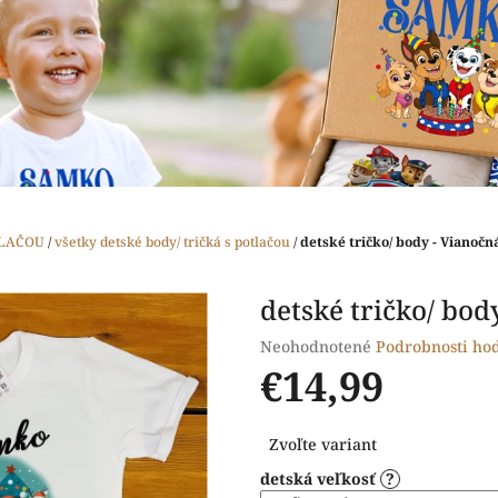
TLAČOU
/
všetky detské body/ tričká s potlačou
/
detské tričko/ body - Vianočn
detské tričko/ bod
Priemerné
Neohodnotené
Podrobnosti ho
hodnotenie
€14,99
produktu
je
Jednotková
0,0
Zvoľte variant
cena:
z
detská veľkosť
?
5