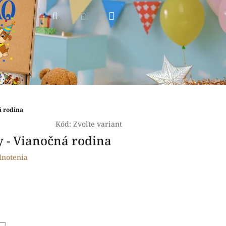
Nákupný
Hľadať
Prihlásenie
košík
á rodina
Kód:
Zvoľte variant
y - Vianočná rodina
dnotenia