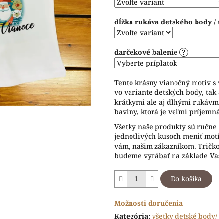
hviezdičiek.
dĺžka rukáva detského body / 
darčekové balenie
?
Tento krásny vianočný motív s 
vo variante detských body, tak 
krátkymi ale aj dlhými rukávmi
bavlny, ktorá je veľmi príjemná
Všetky naše produkty sú ručne 
jednotlivých kusoch meniť motív
vám, našim zákazníkom. Tričko 
budeme vyrábať na základe Vaš
Do košíka
Možnosti doručenia
Kategória
:
všetky detské body/ 