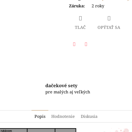
Záruka
:
2 roky
TLAČ
OPÝTAŤ SA
Facebook
Twitter
dačekové sety
pre malých aj veľkých
Popis
Hodnotenie
Diskusia