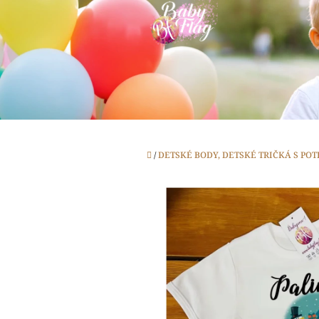
Prejsť
na
obsah
Domov
/
DETSKÉ BODY, DETSKÉ TRIČKÁ S PO