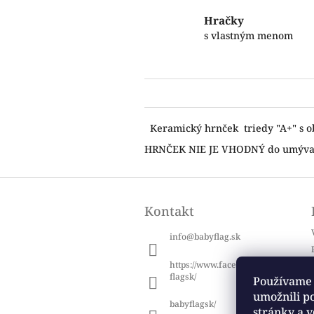
Hračky
s vlastným menom
Keramický hrnček triedy "A+" s o
HRNČEK NIE JE VHODNÝ do umývačk
Z
á
Kontakt
p
ä
info
@
babyflag.sk
t
i
https://www.facebook.com/baby
e
flagsk/
Používame 
umožnili p
babyflagsk/
stránky a v