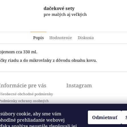
dačekové sety
pre malých aj veľkých
Popis
Hodnotenie
Diskusia
bjemom cca 330 ml.
y riadu a do mikrovlnky z dôvodu obsahu kovu.
Informácie pre vás
Instagram
Všeobecné obchodné podmienky
Podmienky ochrany osobných
údajov
Doprava a platba
súbory cookie, aby sme vám
Odmietnuť
Kontakty
ohodlné prehliadanie webovej
Sledovať na Instagrame
Často kladené otázky / FAQ
ďaka analýze neustále zlepšovali jej