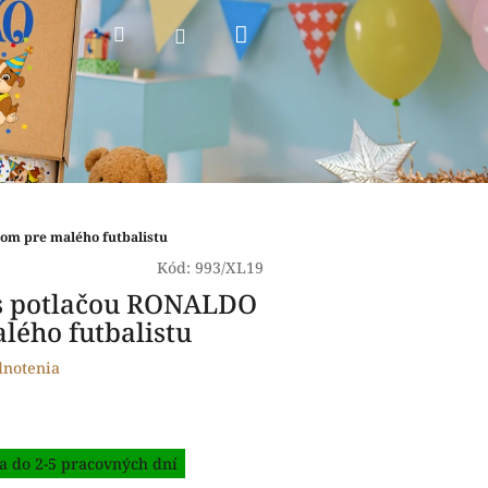
Nákupný
Hľadať
Prihlásenie
košík
om pre malého futbalistu
Kód:
993/XL19
 s potlačou RONALDO
lého futbalistu
dnotenia
a do 2-5 pracovných dní