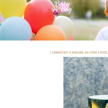
Prejsť
na
obsah
Domov
/
HRNČEKY A POHÁRE NA VÍNO S POT