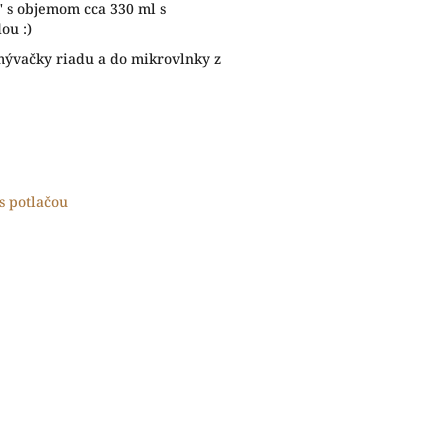
 s objemom cca 330 ml s
ou :)
vačky riadu a do mikrovlnky z
s potlačou