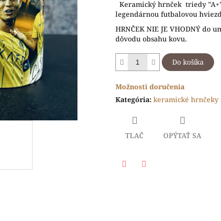
Keramický hrnček triedy "A+"
5
legendárnou futbalovou hviezd
hviezdičiek.
HRNČEK NIE JE VHODNÝ do umý
dôvodu obsahu kovu.
Do košíka
Možnosti doručenia
Kategória
:
keramické hrnčeky 
TLAČ
OPÝTAŤ SA
Facebook
Twitter