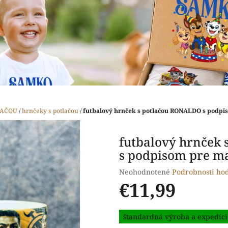
LAČOU
/
hrnčeky s potlačou
/
futbalový hrnček s potlačou RONALDO s podpis
futbalový hrnček
s podpisom pre ma
Priemerné
Neohodnotené
Podrobnosti ho
hodnotenie
€11,99
produktu
je
Jednotková
0,0
štandardná výroba a expedíci
cena:
z