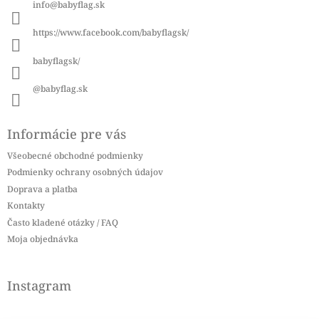
info
@
babyflag.sk
t
i
https://www.facebook.com/babyflagsk/
e
babyflagsk/
@babyflag.sk
Informácie pre vás
Všeobecné obchodné podmienky
Podmienky ochrany osobných údajov
Doprava a platba
Kontakty
Často kladené otázky / FAQ
Moja objednávka
Instagram