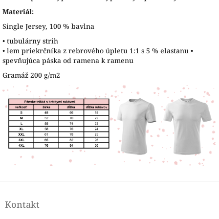
Materiál:
Single Jersey, 100 % bavlna
• tubulárny strih
• lem priekrčníka z rebrového úpletu 1:1 s 5 % elastanu •
spevňujúca páska od ramena k ramenu
Gramáž 200 g/m2
Z
á
Kontakt
p
ä