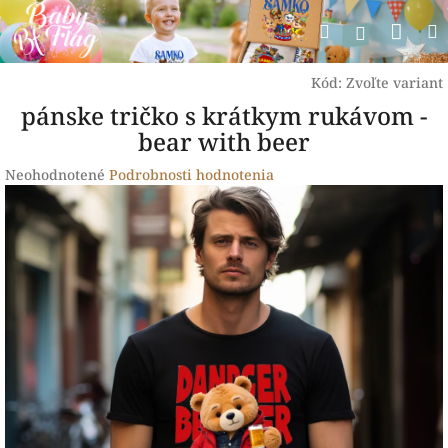
Prejsť
Nák
Hľadať
na
Prihlásen
obsah
koší
Kód:
Zvoľte variant
pánske tričko s krátkym rukávom -
bear with beer
Priemerné
Neohodnotené
Podrobnosti hodnotenia
hodnotenie
produktu
je
0,0
z
5
hviezdičiek.