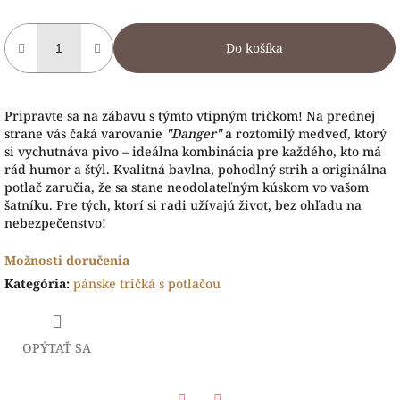
Do košíka
Pripravte sa na zábavu s týmto vtipným tričkom! Na prednej
strane vás čaká varovanie
"Danger"
a roztomilý medveď, ktorý
si vychutnáva pivo – ideálna kombinácia pre každého, kto má
rád humor a štýl. Kvalitná bavlna, pohodlný strih a originálna
potlač zaručia, že sa stane neodolateľným kúskom vo vašom
šatníku. Pre tých, ktorí si radi užívajú život, bez ohľadu na
nebezpečenstvo!
Možnosti doručenia
Kategória
:
pánske tričká s potlačou
OPÝTAŤ SA