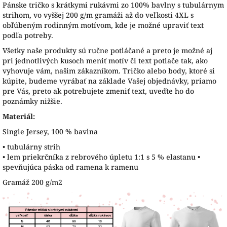
Pánske tričko s krátkymi rukávmi zo 100% bavlny s tubulárnym
strihom, vo vyššej 200 g/m gramáži až do veľkosti 4XL s
obľúbeným rodinným motívom, kde je možné upraviť text
podľa potreby.
Všetky naše produkty sú ručne potláčané a preto je možné aj
pri jednotlivých kusoch meniť motív či text potlače tak, ako
vyhovuje vám, našim zákazníkom. Tričko alebo body, ktoré si
kúpite, budeme vyrábať na základe Vašej objednávky, priamo
pre Vás, preto ak potrebujete zmeniť text, uveďte ho do
poznámky nižšie.
Materiál:
Single Jersey, 100 % bavlna
• tubulárny strih
• lem priekrčníka z rebrového úpletu 1:1 s 5 % elastanu •
spevňujúca páska od ramena k ramenu
Gramáž 200 g/m2