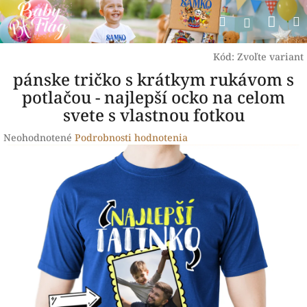
Prejsť
Nák
Hľadať
na
Prihlásen
obsah
koší
Kód:
Zvoľte variant
pánske tričko s krátkym rukávom s
potlačou - najlepší ocko na celom
svete s vlastnou fotkou
Priemerné
Neohodnotené
Podrobnosti hodnotenia
hodnotenie
produktu
je
0,0
z
5
hviezdičiek.