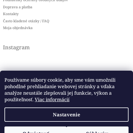
Doprava a platba
Kontakty
Často kladené otázky / FAQ
Moja objednávka
Instagram
Používame súbory cookie, aby sme vám umožnili
pohodlné prehliadanie webovej stránky a vďaka
Sledovať na Instagrame
analýze neustále zlepšovali jej funkcie, výkon a
použiteľnosť.
Viac informácií
Facebook
Nastavenie
Copyright 2026
Baby flag
. Všetky práva vyhradené.
Vytvoril Shoptet