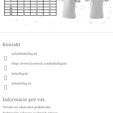
Z
á
Kontakt
p
ä
info
@
babyflag.sk
t
i
https://www.facebook.com/babyflagsk/
e
babyflagsk/
@babyflag.sk
Informácie pre vás
Všeobecné obchodné podmienky
Podmienky ochrany osobných údajov