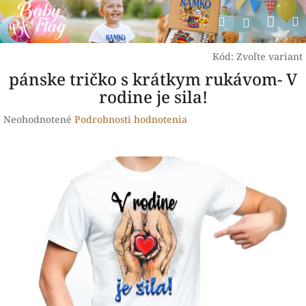
Prejsť
Nák
Hľadať
na
Prihlásen
obsah
koší
Kód:
Zvoľte variant
pánske tričko s krátkym rukávom- V
rodine je sila!
Priemerné
Neohodnotené
Podrobnosti hodnotenia
hodnotenie
produktu
je
0,0
z
5
hviezdičiek.