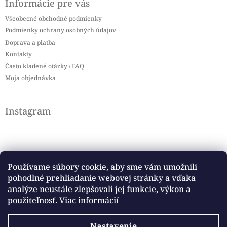
Informácie pre vás
Všeobecné obchodné podmienky
Podmienky ochrany osobných údajov
Doprava a platba
Kontakty
Často kladené otázky / FAQ
Moja objednávka
Instagram
Používame súbory cookie, aby sme vám umožnili
pohodlné prehliadanie webovej stránky a vďaka
Sledovať na Instagrame
analýze neustále zlepšovali jej funkcie, výkon a
použiteľnosť.
Viac informácií
Facebook
Nastavenie