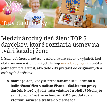
Prejsť
Nák
Hľadať
na
Prihlásen
obsah
koší
Tipy na darčeky
Medzinárodný deň žien: TOP 5
darčekov, ktoré rozžiaria úsmev na
tvári každej žene
Láska, vďačnosť a radosť - emócie, ktoré chceme vyjadriť, keď
obdarúvame našich blízkych. Eshop
www.babyflag.sk
ponúka
jedinečnú príležitosť, ako tieto city pretaviť do originálnych a
osobných darčekov.
marec je deň, kedy si pripomíname silu, odvahu a
jedinečnosť žien v našom živote. Hľadáte ten pravý
darček, ktorý vyjadrí vašu vďačnosť a obdiv? Nechajte
sa inšpirovať naším výberom TOP 5 produktov s
ktorými zaručene trafíte do čierneho!