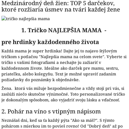
Medzinárodný deň žien: TOP 5 darčekov,
ktoré rozžiaria úsmev na tvári každej žene
1. Tričko NAJLEPŠIA MAMA -
pre hrdinky každodenného života
Každá mama je super hrdinka! Dajte jej to najavo štýlovým
tričkom s potlačou "Najlepšia mama na celom svete". Vyberte si
tričko s vašimi fotografiami a nechajte ju zažiariť v
každodennom živote. Ideálne ako darček pre mamu, sestru,
priateľku, alebo kolegyňu. Text je možné upraviť zadaním
požiadavky do poznámky k objednávke.
Žena. ktorá vás miluje bezpodmienečne a vždy stojí pri vás, si
zaslúži niečo skutočne výnimočné. Toto personalizované tričko
je dokonalým spôsobom, ako vyjadriť svoju lásku a vďačnosť.
2. Pohár na víno s vtipným nápisom
Neznášaš dni, keď sa ťa každý pýta "Ako sa máš?". S týmto
pohárom s mierkou im to povieš rovno! Od "Dobrý deň" až po