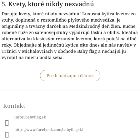
5. Kvety, ktoré nikdy nezvädnú
Darujte kvety, ktoré nikdy nezvädnú! Luxusná kytica kvetov zo
stuhy, doplnená o roztomilého plyšového medvedíka, je
originálny a trvácny darček na Medzinárodný deň žien. Ručne
robené ruže zo saténovej stuhy vyjadrujú lásku a obdiv. Ideálna
alternatíva ku klasickým rezaným kvetom, ktorá poteší na dlhé
roky. Objednajte si jedinečnú kyticu ešte dnes ale nás navštív v
Tržnici v Michalovciach v obchode Baby flag a nechaj si ju
vyrobiť na mieru podľa seba.
Predchádzajúci článok
Z
á
Kontakt
p
ä
info
@
babyflag.sk
t
i
https://www.facebook.com/babyflagsk/
e