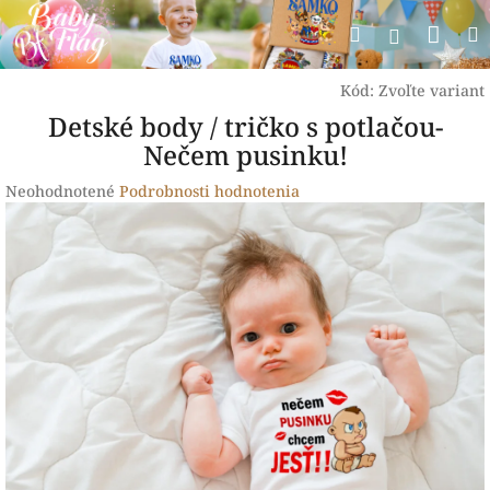
Prejsť
Nák
Hľadať
na
Prihlásen
obsah
koší
Kód:
Zvoľte variant
Detské body / tričko s potlačou-
Nečem pusinku!
Priemerné
Neohodnotené
Podrobnosti hodnotenia
hodnotenie
produktu
je
0,0
z
5
hviezdičiek.