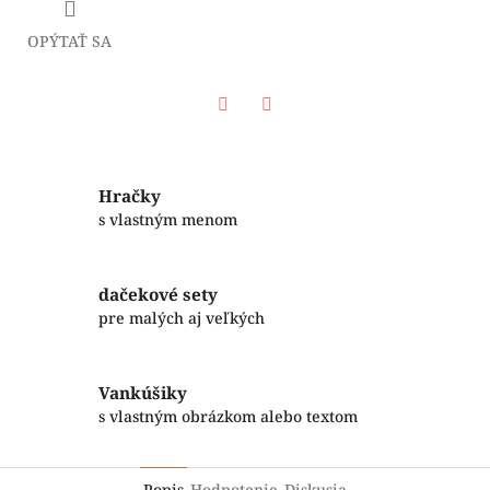
OPÝTAŤ SA
Facebook
Twitter
Hračky
s vlastným menom
dačekové sety
pre malých aj veľkých
Vankúšiky
s vlastným obrázkom alebo textom
Popis
Hodnotenie
Diskusia