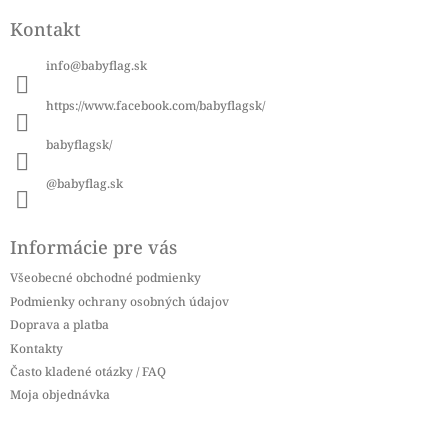
á
Kontakt
p
ä
info
@
babyflag.sk
t
i
https://www.facebook.com/babyflagsk/
e
babyflagsk/
@babyflag.sk
Informácie pre vás
Všeobecné obchodné podmienky
Podmienky ochrany osobných údajov
Doprava a platba
Kontakty
Často kladené otázky / FAQ
Moja objednávka