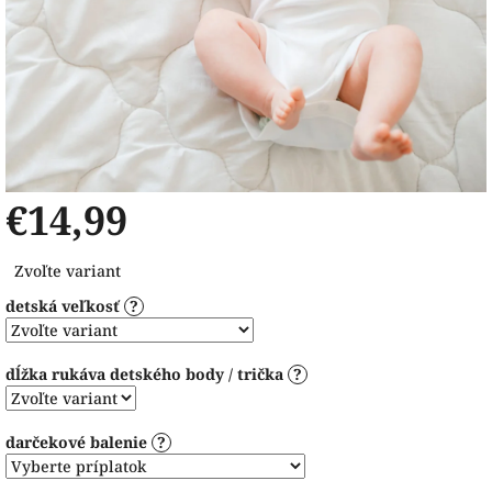
€14,99
Jednotková
Zvoľte variant
cena:
detská veľkosť
?
dĺžka rukáva detského body / trička
?
darčekové balenie
?