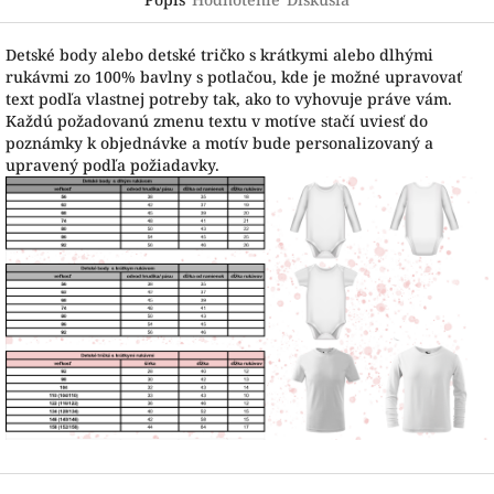
Detské body alebo detské tričko s krátkymi alebo dlhými
rukávmi zo 100% bavlny s potlačou, kde je možné upravovať
text podľa vlastnej potreby tak, ako to vyhovuje práve vám.
Každú požadovanú zmenu textu v motíve stačí uviesť do
poznámky k objednávke a motív bude personalizovaný a
upravený podľa požiadavky.
Z