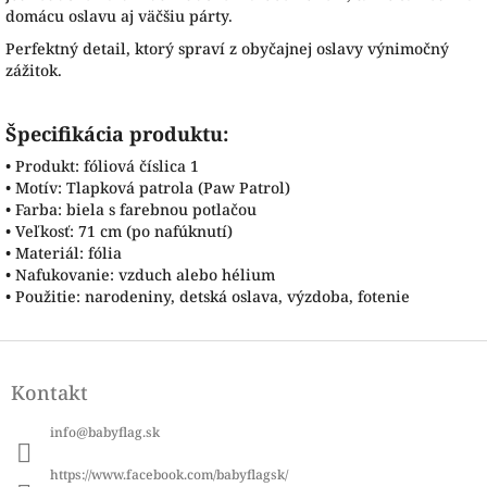
domácu oslavu aj väčšiu párty.
Perfektný detail, ktorý spraví z obyčajnej oslavy výnimočný
zážitok.
Špecifikácia produktu:
• Produkt: fóliová číslica 1
• Motív: Tlapková patrola (Paw Patrol)
• Farba: biela s farebnou potlačou
• Veľkosť: 71 cm (po nafúknutí)
• Materiál: fólia
• Nafukovanie: vzduch alebo hélium
• Použitie: narodeniny, detská oslava, výzdoba, fotenie
Z
á
Kontakt
p
ä
info
@
babyflag.sk
t
i
https://www.facebook.com/babyflagsk/