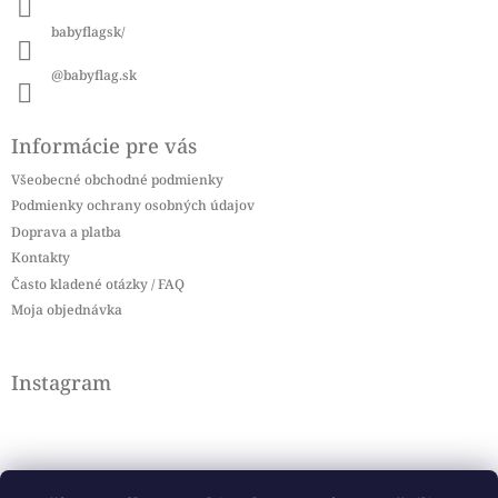
e
babyflagsk/
@babyflag.sk
Informácie pre vás
Všeobecné obchodné podmienky
Podmienky ochrany osobných údajov
Doprava a platba
Kontakty
Často kladené otázky / FAQ
Moja objednávka
Instagram