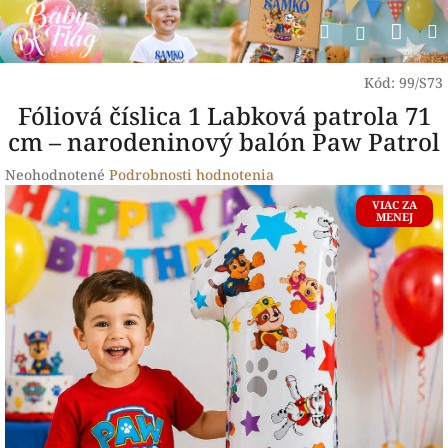
Prejsť
Nák
Hľadať
na
Prihlásen
obsah
koší
Kód:
99/S73
Fóliová číslica 1 Labková patrola 71
cm – narodeninový balón Paw Patrol
Priemerné
Neohodnotené
Podrobnosti hodnotenia
hodnotenie
VIAC ZA
produktu
MENEJ
je
0,0
z
5
hviezdičiek.