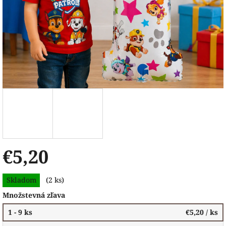
€5,20
Jednotková
Skladom
(2 ks)
cena:
Množstevná zľava
1 - 9 ks
€5,20
/ ks