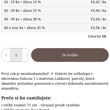
10 - 19 ks = zľava 15 %
€4,42
/ ks
20 - 29 ks = zľava 25 %
€3,90
/ ks
30 - 39 ks = zľava 30 %
€3,64
/ ks
40 a viac ks = zľava 35 %
€3,38
/ ks
Ušetríte
€0
Do košíka
Prvý rok je nezabudnuteľný! 🎉 Oslávte ho veľkolepo s
obrovskou číslicou 1 s motívom Labkovej patroly, ktorá
okamžite pritiahne pozornosť a vytvorí dokonalú narodeninovú
atmosféru.
Prečo si ho zamilujete:
• veľký rozmer 71 cm – výrazný prvok výzdoby
• obľúbený motív Paw Patrol