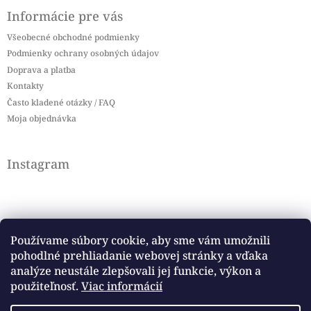
Informácie pre vás
Všeobecné obchodné podmienky
Podmienky ochrany osobných údajov
Doprava a platba
Kontakty
Často kladené otázky / FAQ
Moja objednávka
Instagram
Používame súbory cookie, aby sme vám umožnili
pohodlné prehliadanie webovej stránky a vďaka
Sledovať na Instagrame
analýze neustále zlepšovali jej funkcie, výkon a
použiteľnosť.
Viac informácií
Facebook