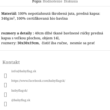
Popis
Hodnotenie
Diskusia
Materiál:
100% nepotiahnutá škrobená juta, predná kapsa:
340g/m², 100% certifikovaná bio bavlna
rozmery a detaily :
40cm dlhé tkané bavlnené rúčky predná
kapsa s veľkou plochou, objem 14l,
rozmery:
30x30x19cm
, čistiť iba ručne, nesmie sa prať
Z
á
Kontakt
p
ä
info
@
babyflag.sk
t
i
https://www.facebook.com/babyflagsk/
e
babyflagsk/
@babyflag.sk