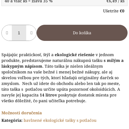
40 a viac ks = zľava 35 %
€6,49
/ ks
Ušetríte
€0
Do košíka
Spájajúc praktickosť, štýl a
ekologické riešenie
v jednom
produkte, predstavujeme naturálnu nákupnú tašku
s milým a
láskypným nápisom
. Táto taška je nielen ideálnym
spoločníkom na vaše bežné i menej bežné nákupy, ale aj
skvelou voľbou pre tých, ktorí hľadajú originálny darček so
zmyslom. Nech už idete do obchodu alebo len tak po meste,
táto taška s potlačou určite upúta pozornosť okoloidúcich. A
navyše jej kapacita
14 litrov
poskytuje dostatok miesta pre
všetko dôležité, čo pani učiteľka potrebuje.
Možnosti doručenia
Kategória
:
bavlnené ekologické tašky s potlačou