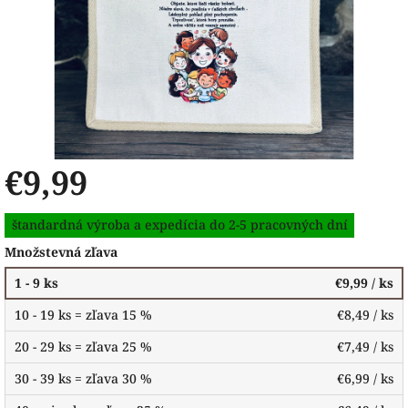
€9,99
Jednotková
štandardná výroba a expedícia do 2-5 pracovných dní
cena:
Množstevná zľava
1 - 9 ks
€9,99
/ ks
10 - 19 ks = zľava 15 %
€8,49
/ ks
20 - 29 ks = zľava 25 %
€7,49
/ ks
30 - 39 ks = zľava 30 %
€6,99
/ ks