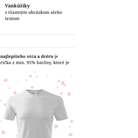
Vankúšiky
s vlastným obrázkom alebo
textom
e
najlepšieho otca a dcéru
je
ička z min. 95% bavlny, ktoré je