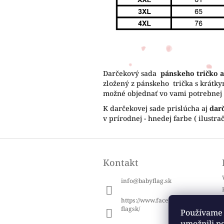
Darčekový sada
pánskeho tričko
a
zložený z pánskeho trička s krátky
možné objednať vo vami potrebnej 
K darčekovej sade prislúcha aj
dar
v prírodnej - hnedej farbe ( ilustr
Z
á
Kontakt
p
ä
info
@
babyflag.sk
t
i
https://www.facebook.com/baby
e
flagsk/
Používame 
umožnili p