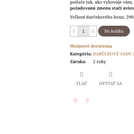
potlače tak, ako vyhovuje vám
požadovanú zmenu stačí uvies
Veľkosť darčekového boxu: 29
Do košíka
Možnosti doručenia
Kategória
:
DARČEKOVÉ SADY 
Záruka
:
2 roky
TLAČ
OPÝTAŤ SA
Facebook
Twitter