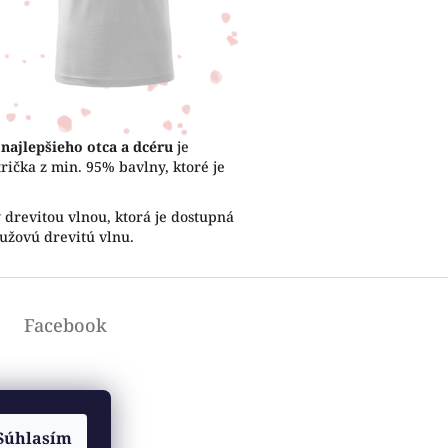
e
najlepšieho otca a dcéru
je
ička z min. 95% bavlny, ktoré je
drevitou vlnou, ktorá je dostupná
ružovú drevitú vlnu.
Facebook
Súhlasím