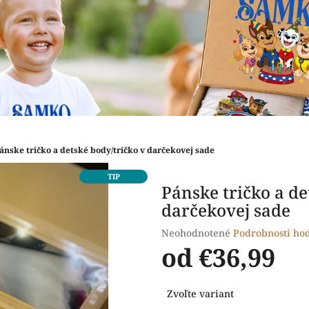
ánske tričko a detské body/tričko v darčekovej sade
TIP
Pánske tričko a de
darčekovej sade
Priemerné
Neohodnotené
Podrobnosti ho
hodnotenie
od
€36,99
produktu
je
Jednotková
0,0
Zvoľte variant
cena:
z