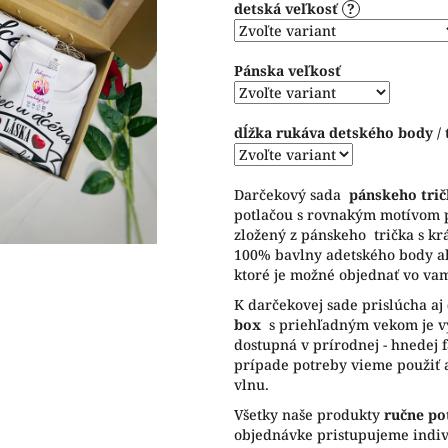
detská veľkosť
?
5
hviezdičiek.
Pánska veľkosť
dĺžka rukáva detského body / 
Darčekový sada
pánskeho tri
potlačou s rovnakým motívom
zložený z pánskeho trička s kr
100% bavlny adetského body al
ktoré je možné objednať vo vam
K darčekovej sade prislúcha aj
box
s priehľadným vekom je vys
dostupná v prírodnej - hnedej f
prípade potreby vieme použiť a
vlnu.
Všetky naše produkty
ručne po
objednávke pristupujeme indiv