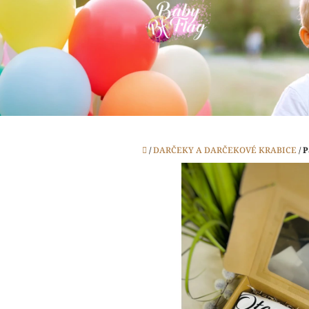
Prejsť
na
obsah
Domov
/
DARČEKY A DARČEKOVÉ KRABICE
/
P