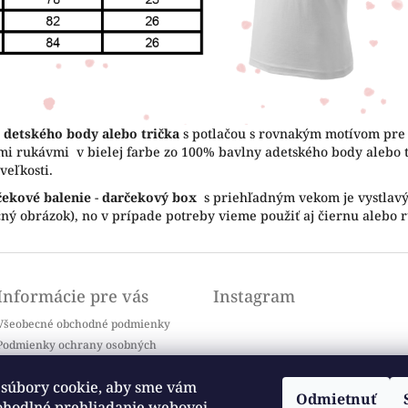
 detského body alebo trička
s potlačou s rovnakým motívom pr
mi rukávmi v bielej farbe zo 100% bavlny adetského body alebo tr
veľkosti.
čekové balenie
-
darčekový box
s priehľadným vekom je vystlavý 
ačný obrázok), no v prípade potreby vieme použiť aj čiernu alebo 
Informácie pre vás
Instagram
Všeobecné obchodné podmienky
Podmienky ochrany osobných
údajov
Doprava a platba
súbory cookie, aby sme vám
Odmietnuť
Kontakty
ohodlné prehliadanie webovej
Sledovať na Instagrame