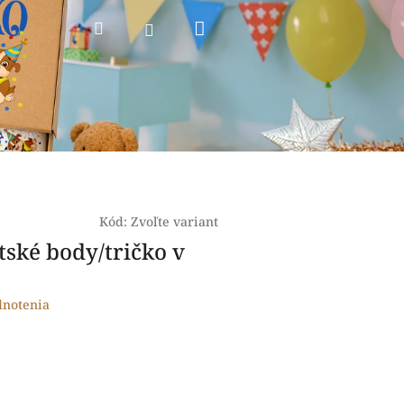
Nákupný
Hľadať
Prihlásenie
košík
Kód:
Zvoľte variant
tské body/tričko v
dnotenia