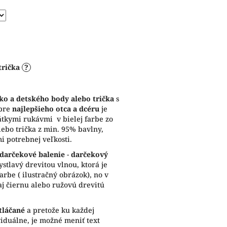
trička
?
čko
a detského body alebo trička
s
 pre
najlepšieho otca a dcéru
je
átkymi rukávmi v bielej farbe zo
ebo trička z min. 95% bavlny,
i potrebnej veľkosti.
darčekové balenie
-
darčekový
tlavý drevitou vlnou, ktorá je
arbe ( ilustračný obrázok), no v
j čiernu alebo ružovú drevitú
tláčané
a pretože ku každej
iduálne, je možné meniť text