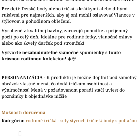
Pre deti:
Detské body alebo tričká s krátkymi alebo dlhými
rukávmi pre najmenších, aby aj oni mohli oslavovať Vianoce v
štýlovom a pohodlnom oblečení.
Vyrobené z kvalitnej bavlny, zaručujú pohodlie a príjemný
pocit po celý deň. Ideálne pre rodinné fotky, vianočné oslavy
alebo ako skvelý darček pod stromček!
Vytvorte nezabudnuteľné vianočné spomienky s touto
krásnou rodinnou kolekciou!
🎄🦌
PERSONANIZÁCIA
- K produktu je možné doplniť pod samotný
obrázok vlastné mená, čo dodá tričkám osobitnosť a
výnimočnosť. Mená v požadovanom poradi stačí uviesť do
poznámky k objednávke nižšie
Možnosti doručenia
Kategória
:
rodinné tričká - sety štyroch tričiek/ body s potlačou