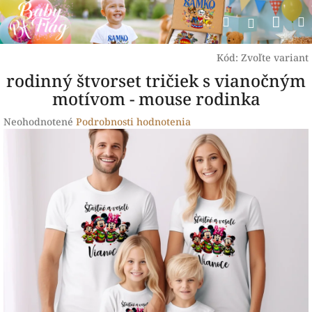
Prejsť
Nák
Hľadať
na
Prihlásen
obsah
koší
Kód:
Zvoľte variant
rodinný štvorset tričiek s vianočným
motívom - mouse rodinka
Priemerné
Neohodnotené
Podrobnosti hodnotenia
hodnotenie
produktu
je
0,0
z
5
hviezdičiek.