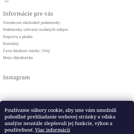
Informácie pre vás
Všeobecné obchodné podmienky
Podmienky ochrany osobných údajov
Doprava a platba
Kontakty
Často kladené otázky / FAQ
Moja objednávka
Instagram
Používame súbory cookie, aby sme vám umožnili
pohodlné prehliadanie webovej stránky a vďaka
Sledovať na Instagrame
analýze neustále zlepšovali jej funkcie, výkon a
použiteľnosť.
Viac informácií