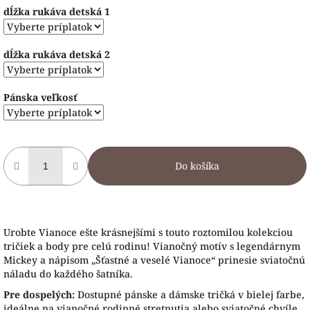
dĺžka rukáva detská 1
dĺžka rukáva detská 2
Pánska veľkosť
Do košíka
Urobte Vianoce ešte krásnejšími s touto roztomilou kolekciou
tričiek a body pre celú rodinu! Vianočný motív s legendárnym
Mickey a nápisom „Šťastné a veselé Vianoce“ prinesie sviatočnú
náladu do každého šatníka.
Pre dospelých:
Dostupné pánske a dámske tričká v bielej farbe,
ideálne na vianočné rodinné stretnutia alebo sviatočné chvíle.