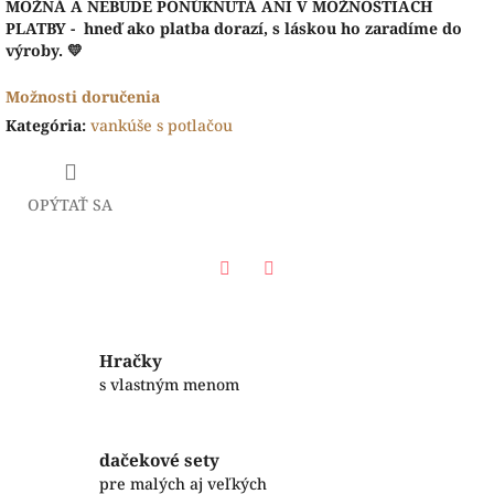
MOŽNÁ A NEBUDE PONÚKNUTÁ ANI V MOŽNOSTIACH
PLATBY - hneď ako platba dorazí, s láskou ho zaradíme do
výroby. 💛
Možnosti doručenia
Kategória
:
vankúše s potlačou
OPÝTAŤ SA
Facebook
Twitter
Hračky
s vlastným menom
dačekové sety
pre malých aj veľkých