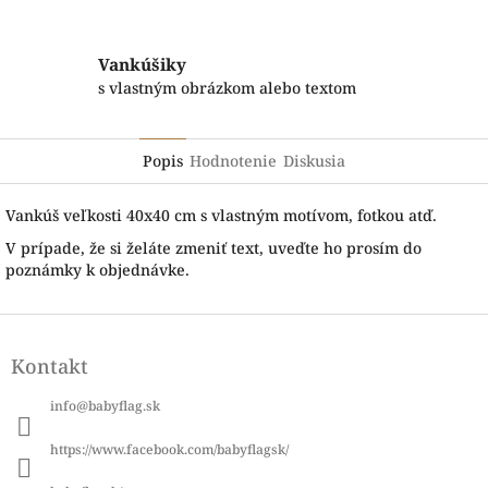
Vankúšiky
s vlastným obrázkom alebo textom
Popis
Hodnotenie
Diskusia
Vankúš veľkosti 40x40 cm s vlastným motívom, fotkou atď.
V prípade, že si želáte zmeniť text, uveďte ho prosím do
poznámky k objednávke.
Z
á
Kontakt
p
ä
info
@
babyflag.sk
t
i
https://www.facebook.com/babyflagsk/
e