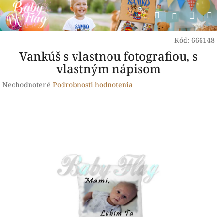
Prejsť
Nák
Hľadať
na
Prihlásen
obsah
koší
Kód:
666148
Vankúš s vlastnou fotografiou, s
vlastným nápisom
Priemerné
Neohodnotené
Podrobnosti hodnotenia
hodnotenie
produktu
je
0,0
z
5
hviezdičiek.