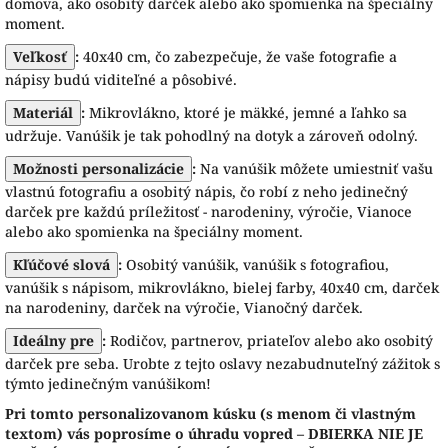
domova, ako osobitý darček alebo ako spomienka na špeciálny
moment.
Veľkosť
:
40x40 cm, čo zabezpečuje, že vaše fotografie a
nápisy budú viditeľné a pôsobivé.
Materiál
:
Mikrovlákno, ktoré je mäkké, jemné a ľahko sa
udržuje. Vanúšik je tak pohodlný na dotyk a zároveň odolný.
Možnosti personalizácie
:
Na vanúšik môžete umiestniť vašu
vlastnú fotografiu a osobitý nápis, čo robí z neho jedinečný
darček pre každú príležitosť - narodeniny, výročie, Vianoce
alebo ako spomienka na špeciálny moment.
Kľúčové slová
:
Osobitý vanúšik, vanúšik s fotografiou,
vanúšik s nápisom, mikrovlákno, bielej farby, 40x40 cm, darček
na narodeniny, darček na výročie, Vianočný darček.
Ideálny pre
:
Rodičov, partnerov, priateľov alebo ako osobitý
darček pre seba. Urobte z tejto oslavy nezabudnuteľný zážitok s
týmto jedinečným vanúšikom!
Pri tomto personalizovanom kúsku (s menom či vlastným
textom) vás poprosíme o úhradu vopred – DBIERKA NIE JE