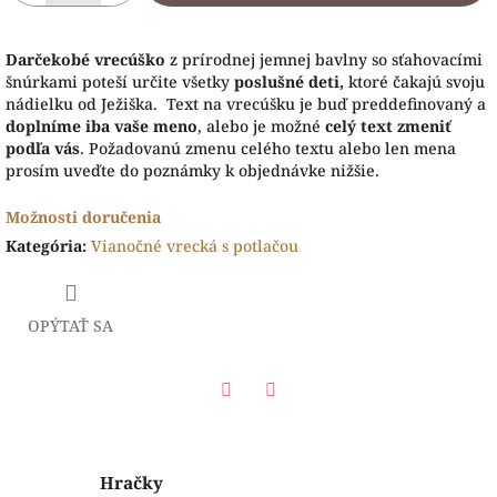
Darčekobé vrecúško
z prírodnej jemnej bavlny so sťahovacími
šnúrkami poteší určite všetky
poslušné deti,
ktoré čakajú svoju
nádielku od Ježiška. Text na vrecúšku je buď preddefinovaný a
doplníme iba vaše meno
, alebo je možné
celý text zmeniť
podľa vás
. Požadovanú zmenu celého textu alebo len mena
prosím uveďte do poznámky k objednávke nižšie.
Možnosti doručenia
Kategória
:
Vianočné vrecká s potlačou
OPÝTAŤ SA
Facebook
Twitter
Hračky