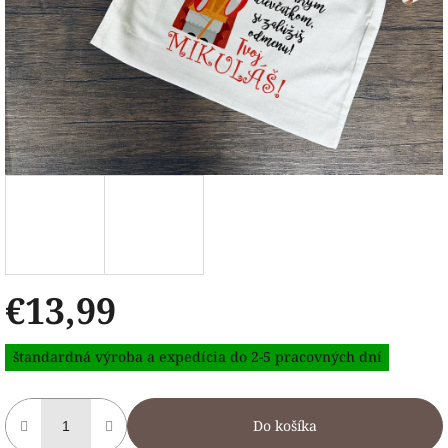
€13,99
Jednotková
štandardná výroba a expedícia do 2-5 pracovných dní
cena:
Do košíka