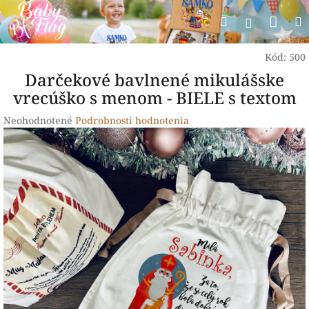
Prejsť
Nák
Hľadať
na
Prihlásen
obsah
koší
Kód:
500
Darčekové bavlnené mikulášske
vrecúško s menom - BIELE s textom
Priemerné
Neohodnotené
Podrobnosti hodnotenia
hodnotenie
produktu
je
0,0
z
5
hviezdičiek.