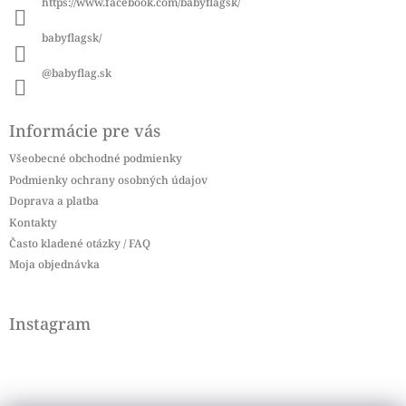
https://www.facebook.com/babyflagsk/
e
babyflagsk/
@babyflag.sk
Informácie pre vás
Všeobecné obchodné podmienky
Podmienky ochrany osobných údajov
Doprava a platba
Kontakty
Často kladené otázky / FAQ
Moja objednávka
Instagram