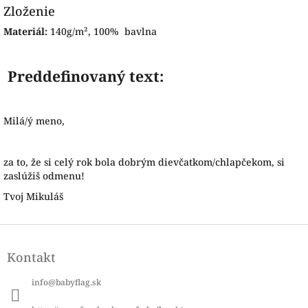
Zloženie
Materiál:
140g/m², 100% bavlna
Preddefinovaný text:
Milá/ý meno,
za to, že si celý rok bola dobrým dievčatkom/chlapčekom, si
zaslúžiš odmenu!
Tvoj Mikuláš
Z
á
Kontakt
p
ä
info
@
babyflag.sk
t
i