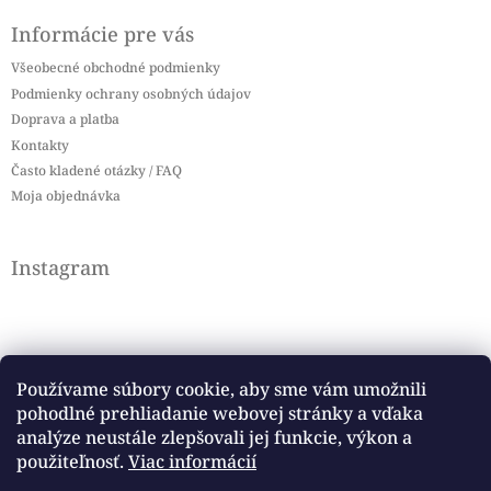
Informácie pre vás
Všeobecné obchodné podmienky
Podmienky ochrany osobných údajov
Doprava a platba
Kontakty
Často kladené otázky / FAQ
Moja objednávka
Instagram
Používame súbory cookie, aby sme vám umožnili
pohodlné prehliadanie webovej stránky a vďaka
Sledovať na Instagrame
analýze neustále zlepšovali jej funkcie, výkon a
použiteľnosť.
Viac informácií
Facebook