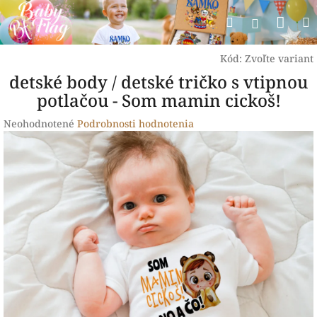
Prejsť
Nák
Hľadať
na
Prihlásen
obsah
koší
Kód:
Zvoľte variant
detské body / detské tričko s vtipnou
potlačou - Som mamin cickoš!
Priemerné
Neohodnotené
Podrobnosti hodnotenia
hodnotenie
produktu
je
0,0
z
5
hviezdičiek.