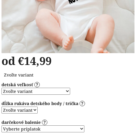
od
€14,99
Jednotková
Zvoľte variant
cena:
detská veľkosť
?
dĺžka rukáva detského body / trička
?
darčekové balenie
?