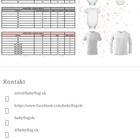
Z
á
Kontakt
p
ä
info
@
babyflag.sk
t
i
https://www.facebook.com/babyflagsk/
e
babyflagsk/
@babyflag.sk