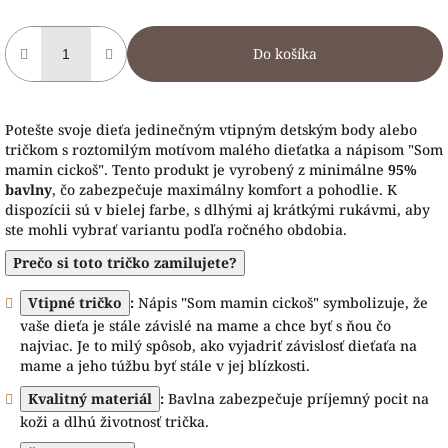
Do košíka
Potešte svoje dieťa jedinečným vtipným detským body alebo
tričkom s roztomilým motívom malého dieťatka a nápisom "Som
mamin cickoš". Tento produkt je vyrobený z minimálne
95%
bavlny
, čo zabezpečuje maximálny komfort a pohodlie. K
dispozícii sú v bielej farbe, s dlhými aj krátkými rukávmi, aby
ste mohli vybrať variantu podľa ročného obdobia.
Prečo si toto tričko zamilujete?
Vtipné tričko
:
Nápis "Som mamin cickoš" symbolizuje, že
vaše dieťa je stále závislé na mame a chce byť s ňou čo
najviac. Je to milý spôsob, ako vyjadriť závislosť dieťaťa na
mame a jeho túžbu byť stále v jej blízkosti.
Kvalitný materiál
:
Bavlna zabezpečuje príjemný pocit na
koži a dlhú životnosť trička.