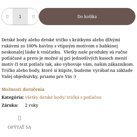
Do košíka
Detské body alebo detské tričko s krátkymi alebo dlhými
rukávmi zo 100% bavlny s vtipným motívom o babkinej
neskonalej láske k vnúčatku. Všetky naše produkty sú ručne
potláčané a preto je možné aj pri jednotlivých kusoch meniť
motív či text potlače tak, ako vyhovuje vám, našim zákazníkom.
Tričko alebo body, ktoré si kúpite, budeme vyrábať na základe
Vašej objednávky, priamo pre Vás :)
Možnosti doručenia
Kategória
:
všetky detské body/ tričká s potlačou
Záruka
:
2 roky
OPÝTAŤ SA