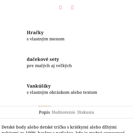
Facebook
Twitter
Hračky
s vlastným menom
dačekové sety
pre malých aj veľkých
Vankúšiky
s vlastným obrázkom alebo textom
Popis
Hodnotenie
Diskusia
Detské body alebo detské tričko s krátkymi alebo dlhými
rukávmi zo 100% bavlny s potlačou, kde je možné upravovať