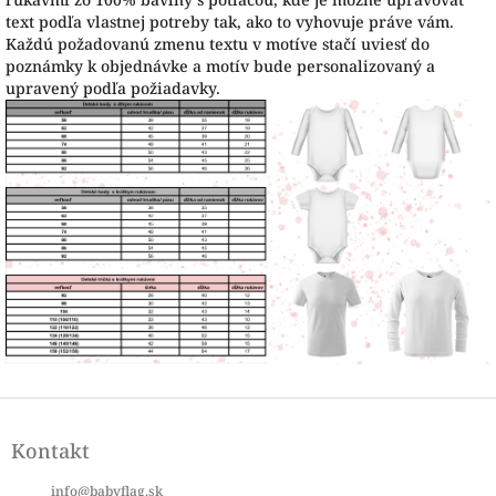
text podľa vlastnej potreby tak, ako to vyhovuje práve vám.
Každú požadovanú zmenu textu v motíve stačí uviesť do
poznámky k objednávke a motív bude personalizovaný a
upravený podľa požiadavky.
Z
á
Kontakt
p
ä
info
@
babyflag.sk