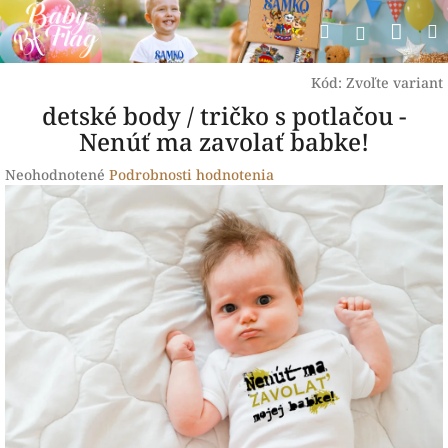
Prejsť
Nák
Hľadať
na
Prihlásen
obsah
koší
Kód:
Zvoľte variant
detské body / tričko s potlačou -
Nenúť ma zavolať babke!
Priemerné
Neohodnotené
Podrobnosti hodnotenia
hodnotenie
produktu
je
0,0
z
5
hviezdičiek.