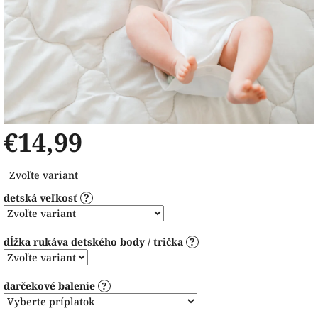
€14,99
Jednotková
Zvoľte variant
cena:
detská veľkosť
?
dĺžka rukáva detského body / trička
?
darčekové balenie
?