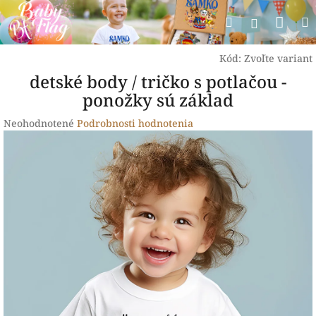
Prejsť
Nák
Hľadať
na
Prihlásen
obsah
koší
Kód:
Zvoľte variant
detské body / tričko s potlačou -
ponožky sú základ
Priemerné
Neohodnotené
Podrobnosti hodnotenia
hodnotenie
produktu
je
0,0
z
5
hviezdičiek.