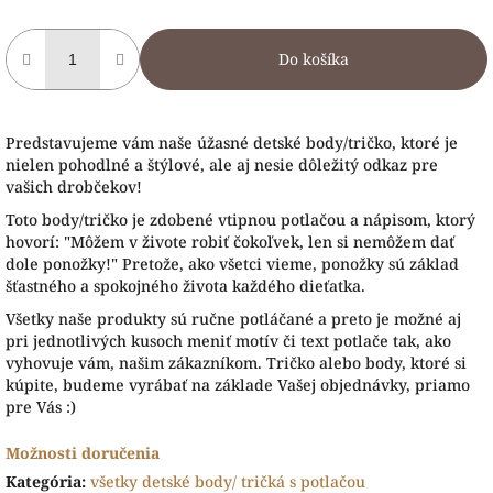
Do košíka
Predstavujeme vám naše úžasné detské body/tričko, ktoré je
nielen pohodlné a štýlové, ale aj nesie dôležitý odkaz pre
vašich drobčekov!
Toto body/tričko je zdobené vtipnou potlačou a nápisom, ktorý
hovorí: "Môžem v živote robiť čokoľvek, len si nemôžem dať
dole ponožky!" Pretože, ako všetci vieme, ponožky sú základ
šťastného a spokojného života každého dieťatka.
Všetky naše produkty sú ručne potláčané a preto je možné aj
pri jednotlivých kusoch meniť motív či text potlače tak, ako
vyhovuje vám, našim zákazníkom. Tričko alebo body, ktoré si
kúpite, budeme vyrábať na základe Vašej objednávky, priamo
pre Vás :)
Možnosti doručenia
Kategória
:
všetky detské body/ tričká s potlačou