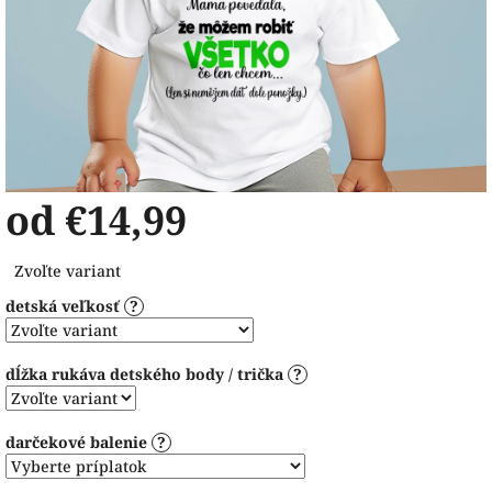
od
€14,99
Jednotková
Zvoľte variant
cena:
detská veľkosť
?
dĺžka rukáva detského body / trička
?
darčekové balenie
?