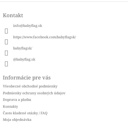
Z
á
Kontakt
p
ä
info
@
babyflag.sk
t
i
https://www.facebook.com/babyflagsk/
e
babyflagsk/
@babyflag.sk
Informácie pre vás
Všeobecné obchodné podmienky
Podmienky ochrany osobných údajov
Doprava a platba
Kontakty
Často kladené otázky / FAQ
Moja objednávka